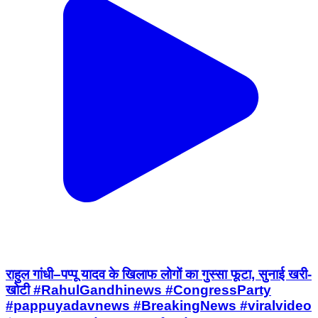
राहुल गांधी–पप्पू यादव के खिलाफ लोगों का गुस्सा फूटा, सुनाई खरी-
खोटी #RahulGandhinews #CongressParty
#pappuyadavnews #BreakingNews #viralvideo