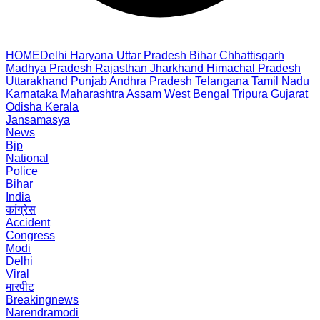
HOME
Delhi
Haryana
Uttar Pradesh
Bihar
Chhattisgarh
Madhya Pradesh
Rajasthan
Jharkhand
Himachal Pradesh
Uttarakhand
Punjab
Andhra Pradesh
Telangana
Tamil Nadu
Karnataka
Maharashtra
Assam
West Bengal
Tripura
Gujarat
Odisha
Kerala
Jansamasya
News
Bjp
National
Police
Bihar
India
कांग्रेस
Accident
Congress
Modi
Delhi
Viral
मारपीट
Breakingnews
Narendramodi