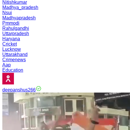
Nitishkumar
Madhya_pradesh
Nsui
Madhyapradesh
Pmmodi
Rahulgandhi
Uttarpradesh
Haryana
Cricket
Lucknow
Uttarakhand
Crimenews
Aap
Education
deepanshus266