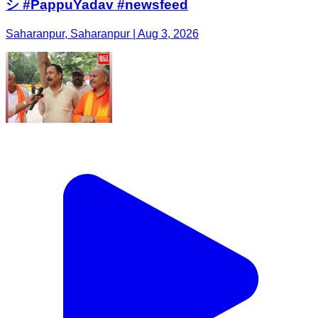
シ #PappuYadav #newsfeed
Saharanpur, Saharanpur | Aug 3, 2026