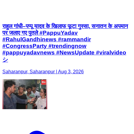
राहुल गांधी–पप्पू यादव के खिलाफ फूटा गुस्सा, सनातन के अपमान
पर जलाए गए पुतले #PappuYadav
#RahulGandhinews #rammandir
#CongressParty #trendingnow
#pappuyadavnews #NewsUpdate #viralvideo
シ
Saharanpur, Saharanpur | Aug 3, 2026