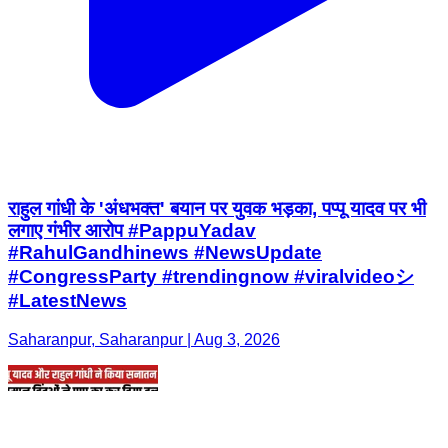
राहुल गांधी के 'अंधभक्त' बयान पर युवक भड़का, पप्पू यादव पर भी
लगाए गंभीर आरोप #PappuYadav
#RahulGandhinews #NewsUpdate
#CongressParty #trendingnow #viralvideoシ
#LatestNews
Saharanpur, Saharanpur | Aug 3, 2026