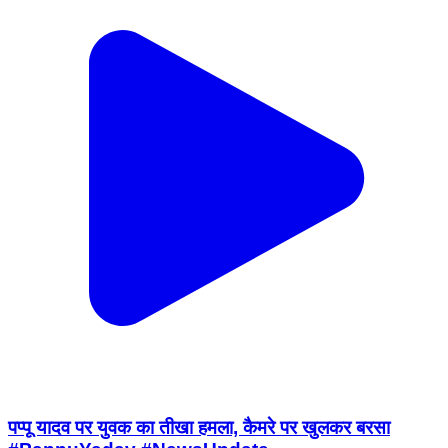
पप्पू यादव पर युवक का तीखा हमला, कैमरे पर खुलकर बरसा