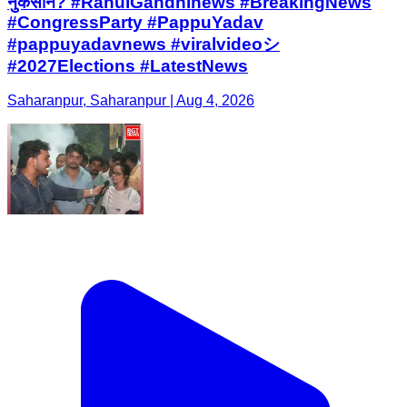
नुकसान? #RahulGandhinews #BreakingNews
#CongressParty #PappuYadav
#pappuyadavnews #viralvideoシ
#2027Elections #LatestNews
Saharanpur, Saharanpur | Aug 4, 2026