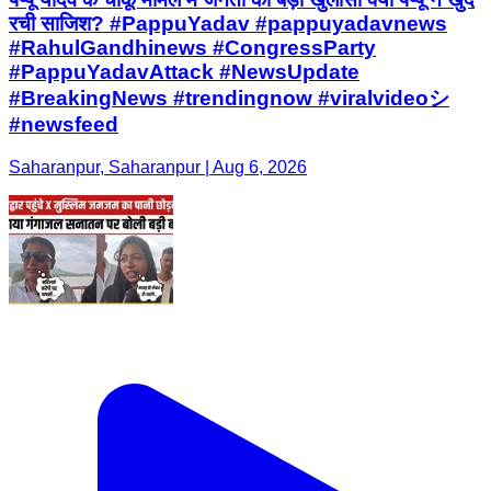
रची साजिश? #PappuYadav #pappuyadavnews
#RahulGandhinews #CongressParty
#PappuYadavAttack #NewsUpdate
#BreakingNews #trendingnow #viralvideoシ
#newsfeed
Saharanpur, Saharanpur | Aug 6, 2026