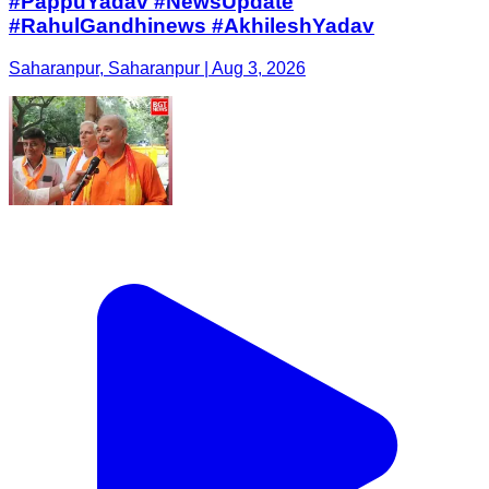
#PappuYadav #NewsUpdate
#RahulGandhinews #AkhileshYadav
Saharanpur, Saharanpur | Aug 3, 2026