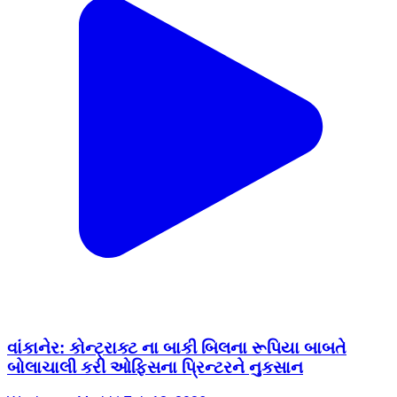
વાંકાનેર: કોન્ટ્રાક્ટ ના બાકી બિલના રૂપિયા બાબતે
બોલાચાલી કરી ઓફિસના પ્રિન્ટરને નુકસાન