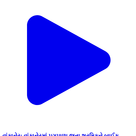
વાંકાનેર: વાંકાનેરમાં પગપાળા જતા શ્રમિકને બાઈક