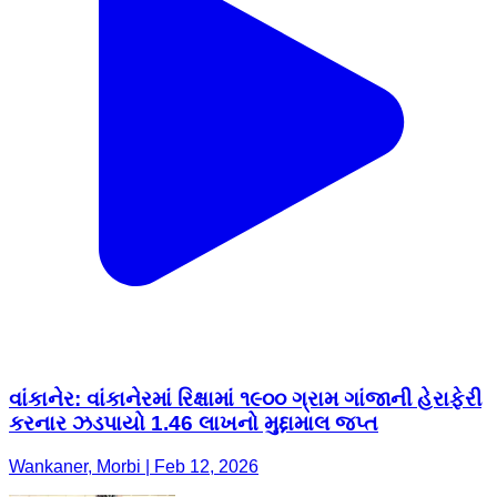
વાંકાનેર: વાંકાનેરમાં રિક્ષામાં ૧૯૦૦ ગ્રામ ગાંજાની હેરાફેરી
કરનાર ઝડપાયો 1.46 લાખનો મુદ્દામાલ જપ્ત
Wankaner, Morbi | Feb 12, 2026