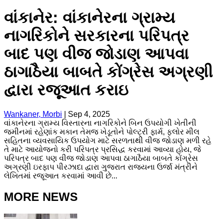
વાંકાનેર: વાંકાનેરના ગ્રામ્ય
નાગરિકોને સરકારના પરિપત્ર
બાદ પણ વીજ જોડાણ આપવા
ઠાગાઠૈયા બાબતે કોંગ્રેસ અગ્રણી
દ્વારા રજૂઆત કરાઇ
Wankaner, Morbi
|
Sep 4, 2025
વાંકાનેરના ગ્રામ્ય વિસ્તારના નાગરિકોને બિન ઉપયોગી ખેતીની
જમીનમાં રહેણાંક મકાન તેમજ ખેડૂતોને પોલ્ટ્રી ફાર્મ, ફ્લોર મીલ
સહિતના વ્યવસાયિક ઉપયોગ માટે સરળતાથી વીજ જોડાણ મળી રહે
તે માટે આયોજનો કરી પરિપત્ર પ્રસિદ્ધ કરવામાં આવ્યા હોય, જે
પરિપત્ર બાદ પણ વીજ જોડાણ આપવા ઠાગાઠૈયા બાબતે કોંગ્રેસ
અગ્રણી ઇરફાપ પીરઝાદા દ્વારા ગુજરાત રાજ્યના ઉર્જા મંત્રીને
લેખિતમાં રજૂઆત કરવામાં આવી છે...
MORE NEWS