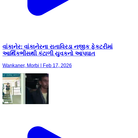
વાંકાનેર: વાંકાનેરના રાતાવિરડા નજીક ફેકટરીમાં
આર્થિકભીંસથી કંટાળી યુવકનો આપઘાત
Wankaner, Morbi | Feb 17, 2026