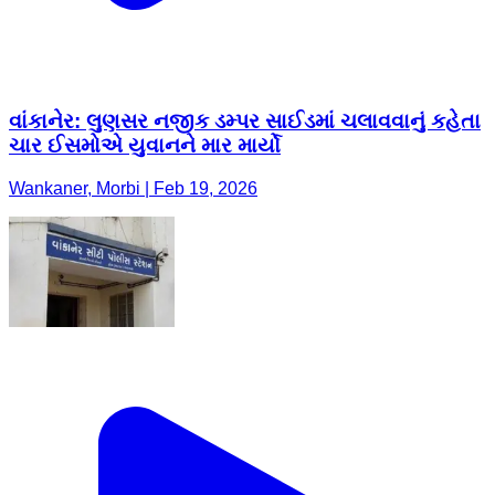
વાંકાનેર: લુણસર નજીક ડમ્પર સાઈડમાં ચલાવવાનું કહેતા
ચાર ઈસમોએ યુવાનને માર માર્યો
Wankaner, Morbi | Feb 19, 2026