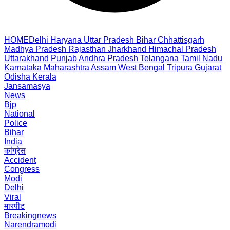
HOME
Delhi
Haryana
Uttar Pradesh
Bihar
Chhattisgarh
Madhya Pradesh
Rajasthan
Jharkhand
Himachal Pradesh
Uttarakhand
Punjab
Andhra Pradesh
Telangana
Tamil Nadu
Karnataka
Maharashtra
Assam
West Bengal
Tripura
Gujarat
Odisha
Kerala
Jansamasya
News
Bjp
National
Police
Bihar
India
कांग्रेस
Accident
Congress
Modi
Delhi
Viral
मारपीट
Breakingnews
Narendramodi