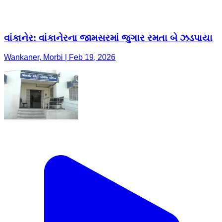
વાંકાનેર: વાંકાનેરના જામસરમાં જુગાર રમતા બે ઝડપાયા
Wankaner, Morbi | Feb 19, 2026