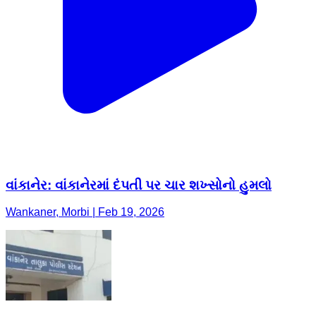
વાંકાનેર: વાંકાનેરમાં દંપતી પર ચાર શખ્સોનો હુમલો
Wankaner, Morbi | Feb 19, 2026