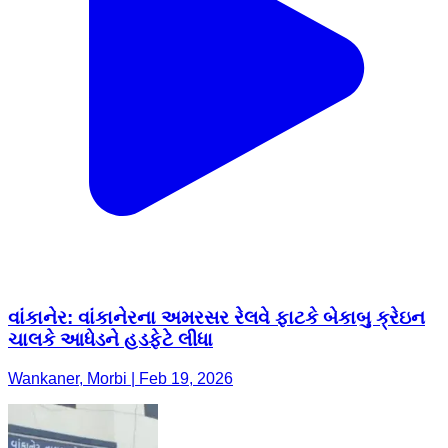
વાંકાનેર: વાંકાનેરના અમરસર રેલવે ફાટકે બેકાબુ ક્રેઇન
ચાલકે આધેડને હડફેટે લીધા
Wankaner, Morbi | Feb 19, 2026