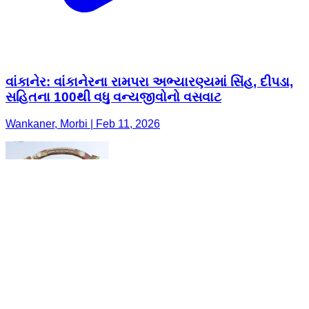
વાંકાનેર: વાંકાનેરના રામપરા અભ્યારણ્યમાં સિંહ, દીપડા,
સહિતના 100થી વધુ વન્યજીવોનો વસવાટ
Wankaner, Morbi | Feb 11, 2026