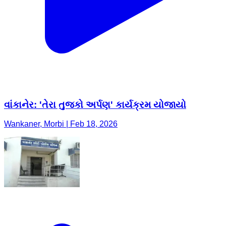
વાંકાનેર: 'તેરા તુજકો અર્પણ' કાર્યક્રમ યોજાયો
Wankaner, Morbi | Feb 18, 2026