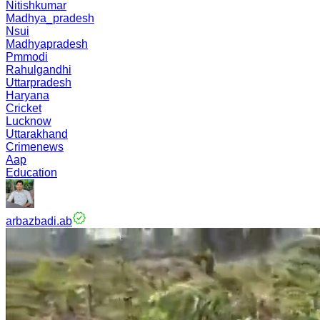
Nitishkumar
Madhya_pradesh
Nsui
Madhyapradesh
Pmmodi
Rahulgandhi
Uttarpradesh
Haryana
Cricket
Lucknow
Uttarakhand
Crimenews
Aap
Education
arbazbadi.ab