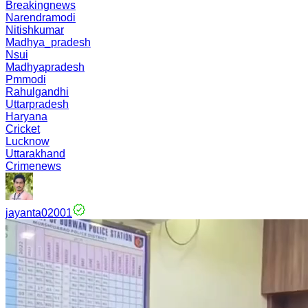
Breakingnews
Narendramodi
Nitishkumar
Madhya_pradesh
Nsui
Madhyapradesh
Pmmodi
Rahulgandhi
Uttarpradesh
Haryana
Cricket
Lucknow
Uttarakhand
Crimenews
jayanta02001