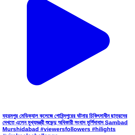
বহরমপুর মেডিক্যাল কলেজে গোবিন্দপুরের ঘটনায় চিকিৎসাধীন ছাত্রদের
দেখতে এলেন মুখ্যমন্ত্রী শুভেন্দু অধিকারী সংবাদ মুর্শিদাবাদ Sambad
Murshidabad #viewersfollowers #hilights