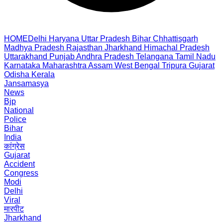
HOME
Delhi
Haryana
Uttar Pradesh
Bihar
Chhattisgarh
Madhya Pradesh
Rajasthan
Jharkhand
Himachal Pradesh
Uttarakhand
Punjab
Andhra Pradesh
Telangana
Tamil Nadu
Karnataka
Maharashtra
Assam
West Bengal
Tripura
Gujarat
Odisha
Kerala
Jansamasya
News
Bjp
National
Police
Bihar
India
कांग्रेस
Gujarat
Accident
Congress
Modi
Delhi
Viral
मारपीट
Jharkhand