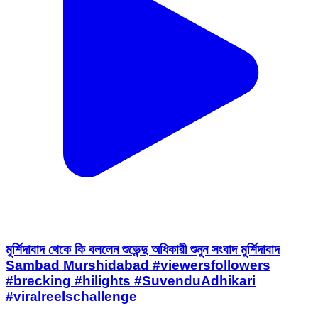
মুর্শিদাবাদ থেকে কি বললেন শুভেন্দু অধিকারী শুনুন সংবাদ মুর্শিদাবাদ
Sambad Murshidabad #viewersfollowers
#brecking #hilights #SuvenduAdhikari
#viralreelschallenge