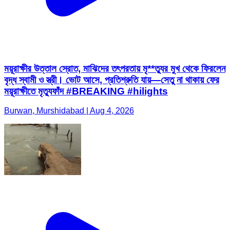
ময়ূরাক্ষীর উত্তাল স্রোত, মাঝিদের তৎপরতায় মৃ**ত্যুর মুখ থেকে ফিরলেন
বৃদ্ধ স্বামী ও স্ত্রী। ভোট আসে, প্রতিশ্রুতি যায়—সেতু না থাকায় ফের
ময়ূরাক্ষীতে মৃত্যুফাঁদ #BREAKING #hilights
Burwan, Murshidabad | Aug 4, 2026