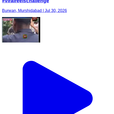
#viralreelschallenge
Burwan, Murshidabad | Jul 30, 2026