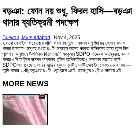
বড়ঞা: ফোন নয় শুধু, ফিরল হাসি—বড়ঞা
থানার ব্যতিক্রমী পদক্ষেপ
Burwan, Murshidabad
|
Nov 4, 2025
হারানো মোবাইল ফিরে পেয়ে হাসি ফিরল বহু মুখে। মঙ্গলবার মুর্শিদাবাদ জেলার বড়ঞা
থানার উদ্যোগে উদ্ধার হওয়া ৪০টি মোবাইল তাদের প্রকৃত মালিকদের হাতে তুলে দিল
পুলিশ। অনুষ্ঠানে উপস্থিত ছিলেন কান্দি মহকুমার SDPO শাস্ত্রেক আম্বেদার, বড়ঞা
থানার ওসি অরিন্দম দাসসহ অন্যান্য পুলিশ আধিকারিকরা। মঙ্গলবার সন্ধ্যায় কান্দি
SDPO জানিয়েছেন, এদিন কান্দি মহকুমায় মোট ১০০টি মোবাইল ফেরত দেওয়া হয় —
কান্দি থানায় ২৫টি, বড়ঞায় ৪০টি, খড়গ্রামে ১৪টি, ভরতপুরে ১২টি ও সালারে ৯টি।
MORE NEWS