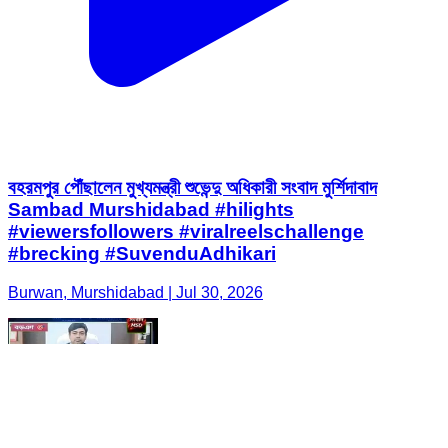
বহরমপুর পৌঁছালেন মুখ্যমন্ত্রী শুভেন্দু অধিকারী সংবাদ মুর্শিদাবাদ
Sambad Murshidabad #hilights
#viewersfollowers #viralreelschallenge
#brecking #SuvenduAdhikari
Burwan, Murshidabad | Jul 30, 2026