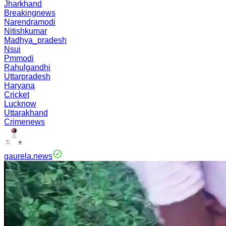
Jharkhand
Breakingnews
Narendramodi
Nitishkumar
Madhya_pradesh
Nsui
Pmmodi
Rahulgandhi
Uttarpradesh
Haryana
Cricket
Lucknow
Uttarakhand
Crimenews
gaurela.news