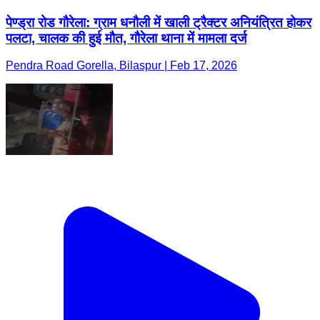
पेण्ड्रा रोड गौरेला: ग्राम धनौली में खाली ट्रैक्टर अनियंत्रित होकर
पलटा, चालक की हुई मौत, गौरेला थाना में मामला दर्ज
Pendra Road Gorella, Bilaspur | Feb 17, 2026