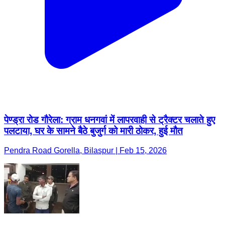
पेण्ड्रा रोड गौरेला: ग्राम धनगवां में लापरवाही से ट्रैक्टर चलाते हुए
पलटाया, घर के सामने बैठे बुजुर्ग को मारी ठोकर, हुई मौत
Pendra Road Gorella, Bilaspur | Feb 15, 2026