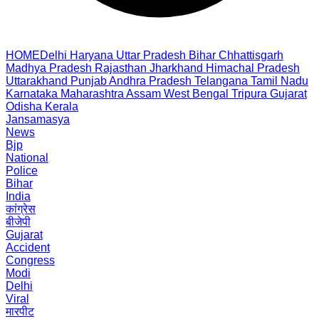
HOME
Delhi
Haryana
Uttar Pradesh
Bihar
Chhattisgarh
Madhya Pradesh
Rajasthan
Jharkhand
Himachal Pradesh
Uttarakhand
Punjab
Andhra Pradesh
Telangana
Tamil Nadu
Karnataka
Maharashtra
Assam
West Bengal
Tripura
Gujarat
Odisha
Kerala
Jansamasya
News
Bjp
National
Police
Bihar
India
कांग्रेस
बीजेपी
Gujarat
Accident
Congress
Modi
Delhi
Viral
मारपीट