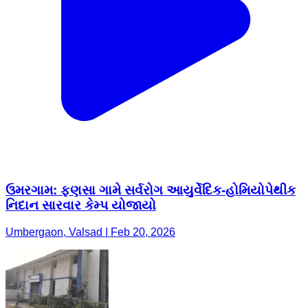
ઉમરગામ: ફણસા ગામે સર્વરોગ આયુર્વેદિક-હોમિયોપેથીક
નિદાન સારવાર કેમ્પ યોજાયો
Umbergaon, Valsad | Feb 20, 2026