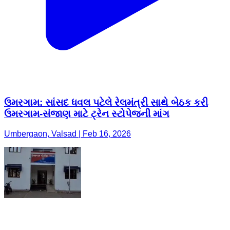
ઉમરગામ: સાંસદ ધવલ પટેલે રેલમંત્રી સાથે બેઠક કરી
ઉમરગામ-સંજાણ માટે ટ્રેન સ્ટોપેજની માંગ
Umbergaon, Valsad | Feb 16, 2026