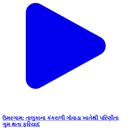
ઉમરગામ: તાલુકાના કંકરાળી ગોવાડા ખાતેથી પરિણીતા
ગુમ થતા ફરિયાદ