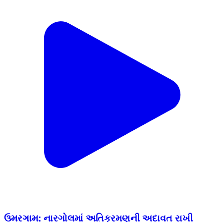
ઉમરગામ: નારગોલમાં અતિક્રમણની અદાવત રાખી