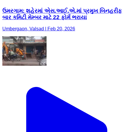
ઉમરગામ: શહેરમાં એસ.આઈ.એ.માં પ્રમુખ બિનહરીફ
બાર કમિટી મેમ્બર માટે 22 ફોર્મ ભરાયા
Umbergaon, Valsad | Feb 20, 2026