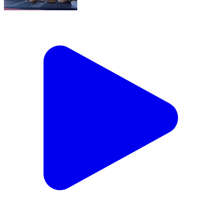
ઉમરગામ: તાલુકાની માણેકપુર સ્વામી વિવેકાનંદ
હાઈસ્કૂલમાં ધોરણ 10-12ના વિદ્યાર્થીઓનો વિદાઈ
સમારંભ ધારાસભ્યના અધ્યક્ષ સ્થાને યોજાયો