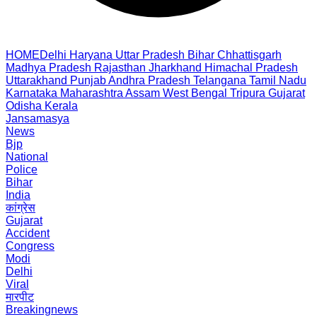
HOME
Delhi
Haryana
Uttar Pradesh
Bihar
Chhattisgarh
Madhya Pradesh
Rajasthan
Jharkhand
Himachal Pradesh
Uttarakhand
Punjab
Andhra Pradesh
Telangana
Tamil Nadu
Karnataka
Maharashtra
Assam
West Bengal
Tripura
Gujarat
Odisha
Kerala
Jansamasya
News
Bjp
National
Police
Bihar
India
कांग्रेस
Gujarat
Accident
Congress
Modi
Delhi
Viral
मारपीट
Breakingnews