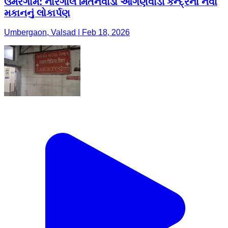
ઉમરગામ: નારગોલ મિતનવાડા આંગણવાડી કેન્દ્રના નવા
મકાનનું લોકાર્પણ
Umbergaon, Valsad | Feb 18, 2026