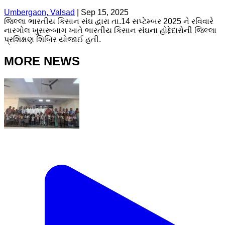
Umbergaon, Valsad
|
Sep 15, 2025
જિલ્લા ભારતીય કિસાન સંઘ દ્વારા તા.14 સપ્ટેમ્બર 2025 ને રવિવારે
નારગોલ ખુસરૂબાગ ખાતે ભારતીય કિસાન સંઘના હોદ્દેદારોની જિલ્લા
પ્રશિક્ષણ શિબિર યોજાઈ હતી.
MORE NEWS