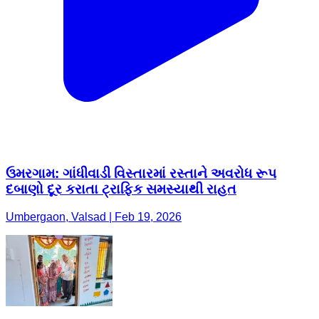
ઉમરગામ: ગાંધીવાડી વિસ્તારમાં રસ્તાને અવરોધ રૂપ
દબાણો દૂર કરાતા ટ્રાફિક સમસ્યાથી રાહત
Umbergaon, Valsad | Feb 19, 2026