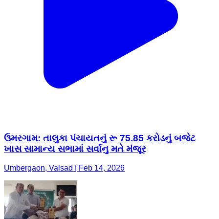
ઉમરગામ: તાલુકા પંચાયતનું રૂ 75.85 કરોડનું બજેટ
ખાસ સામાન્ય સભામાં સર્વાનુ મતે મંજૂર
Umbergaon, Valsad | Feb 14, 2026