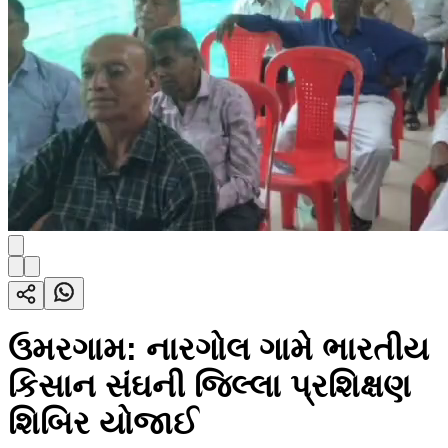
ઉમરગામ: નારગોલ ગામે ભારતીય
કિસાન સંઘની જિલ્લા પ્રશિક્ષણ
શિબિર યોજાઈ