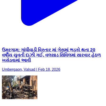
ઉમરગામ: ગાંધીવાડી વિસ્તાર માં ગેસમાં ભડકો થતા 20
વર્ષીય યુવતી દાઝી ગઈ, વલસાડ સિવિલમાં સારવાર હેઠળ
ખસેડવામાં આવી
Umbergaon, Valsad | Feb 18, 2026