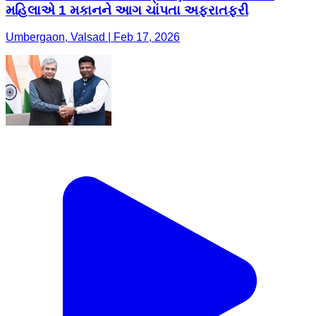
મહિલાએ 1 મકાનને આગ ચાંપતા અફરાતફરી
Umbergaon, Valsad | Feb 17, 2026