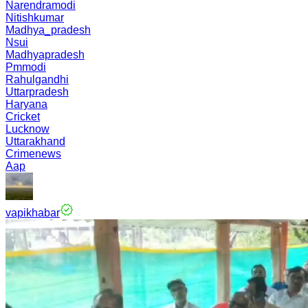
Narendramodi
Nitishkumar
Madhya_pradesh
Nsui
Madhyapradesh
Pmmodi
Rahulgandhi
Uttarpradesh
Haryana
Cricket
Lucknow
Uttarakhand
Crimenews
Aap
vapikhabar