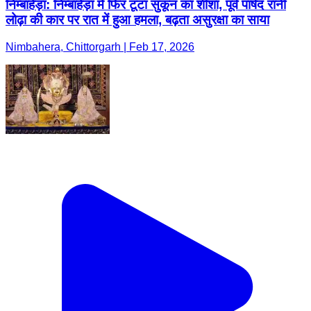
निम्बाहेड़ा: निम्बाहेड़ा में फिर टूटा सुकून का शीशा, पूर्व पार्षद रानी
लोढ़ा की कार पर रात में हुआ हमला, बढ़ता असुरक्षा का साया
Nimbahera, Chittorgarh | Feb 17, 2026