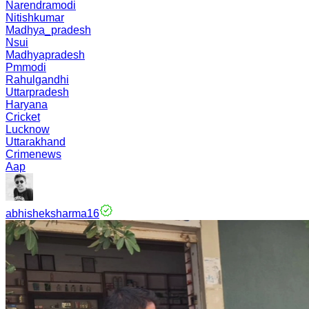
Narendramodi
Nitishkumar
Madhya_pradesh
Nsui
Madhyapradesh
Pmmodi
Rahulgandhi
Uttarpradesh
Haryana
Cricket
Lucknow
Uttarakhand
Crimenews
Aap
abhisheksharma16