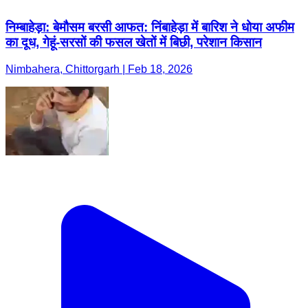
निम्बाहेड़ा: बेमौसम बरसी आफत: निंबाहेड़ा में बारिश ने धोया अफीम
का दूध, गेहूं-सरसों की फसल खेतों में बिछी, परेशान किसान
Nimbahera, Chittorgarh | Feb 18, 2026