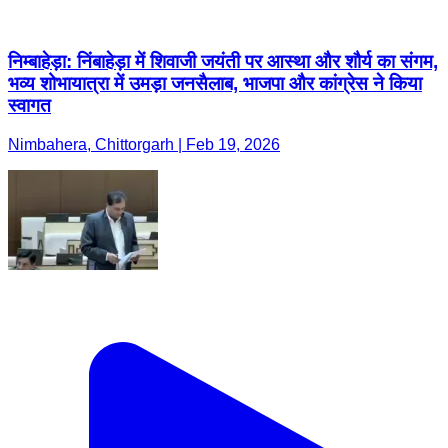
निम्बाहेड़ा: निंबाहेड़ा में शिवाजी जयंती पर आस्था और शौर्य का संगम,
भव्य शोभायात्रा में उमड़ा जनसैलाब, भाजपा और कांग्रेस ने किया
स्वागत
Nimbahera, Chittorgarh | Feb 19, 2026