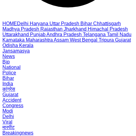
HOME
Delhi
Haryana
Uttar Pradesh
Bihar
Chhattisgarh
Madhya Pradesh
Rajasthan
Jharkhand
Himachal Pradesh
Uttarakhand
Punjab
Andhra Pradesh
Telangana
Tamil Nadu
Karnataka
Maharashtra
Assam
West Bengal
Tripura
Gujarat
Odisha
Kerala
Jansamasya
News
Bjp
National
Police
Bihar
India
कांग्रेस
Gujarat
Accident
Congress
Modi
Delhi
Viral
मारपीट
Breakingnews