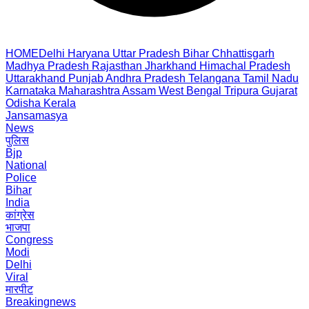
HOME
Delhi
Haryana
Uttar Pradesh
Bihar
Chhattisgarh
Madhya Pradesh
Rajasthan
Jharkhand
Himachal Pradesh
Uttarakhand
Punjab
Andhra Pradesh
Telangana
Tamil Nadu
Karnataka
Maharashtra
Assam
West Bengal
Tripura
Gujarat
Odisha
Kerala
Jansamasya
News
पुलिस
Bjp
National
Police
Bihar
India
कांग्रेस
भाजपा
Congress
Modi
Delhi
Viral
मारपीट
Breakingnews