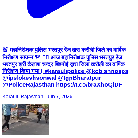
🚨 महानिरीक्षक पुलिस भरतपुर रेंज द्वारा करौली जिले का वार्षिक
निरीक्षण सम्पन्न 🚨 👮‍♂️ आज महानिरीक्षक पुलिस भरतपुर रेंज,
भरतपुर श्री कैलाश चन्द्र बिश्नोई द्वारा जिला करौली का वार्षिक
निरीक्षण किया गया। #karaulipolice @kcbishnoiips
@ipslokeshsonwal @IgpBharatpur
@PoliceRajasthan https://t.co/braXhoQlDF
Karauli, Rajasthan | Jun 7, 2026