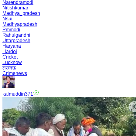
Narendramodi
Nitishkumar
Madhya_pradesh
Nsui
Madhyapradesh
Pmmodi
Rahulgandhi
Uttarpradesh
Haryana
Hardoi
Cricket
Lucknow
लखनऊ
Crimenews
kalmuddin371