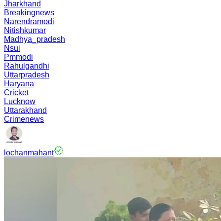
Jharkhand
Breakingnews
Narendramodi
Nitishkumar
Madhya_pradesh
Nsui
Pmmodi
Rahulgandhi
Uttarpradesh
Haryana
Cricket
Lucknow
Uttarakhand
Crimenews
lochanmahant