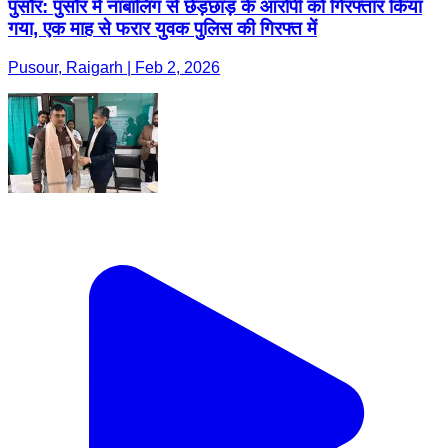
पुसौर: पुसौर में नाबालिग से छेड़छाड़ के आरोपी को गिरफ्तार किया
गया, एक माह से फरार युवक पुलिस की गिरफ्त में
Pusour, Raigarh | Feb 2, 2026