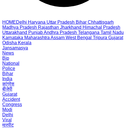
HOME
Delhi
Haryana
Uttar Pradesh
Bihar
Chhattisgarh
Madhya Pradesh
Rajasthan
Jharkhand
Himachal Pradesh
Uttarakhand
Punjab
Andhra Pradesh
Telangana
Tamil Nadu
Karnataka
Maharashtra
Assam
West Bengal
Tripura
Gujarat
Odisha
Kerala
Jansamasya
News
Bjp
National
Police
Bihar
India
कांग्रेस
बीजेपी
Gujarat
Accident
Congress
Modi
Delhi
Viral
मारपीट