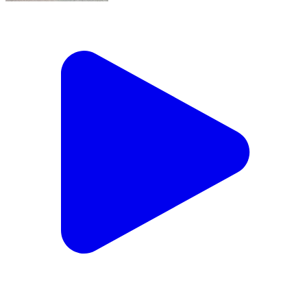
पुसौर: पुसौर में तेज रफ्तार कार ने स्कूटी को मारी टक्कर, एक
नाबालिक समेत दो की हुई दर्दनाक मौत
Pusour, Raigarh | Jan 12, 2026