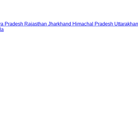
a Pradesh
Rajasthan
Jharkhand
Himachal Pradesh
Uttarakha
la