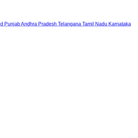
nd
Punjab
Andhra Pradesh
Telangana
Tamil Nadu
Karnataka