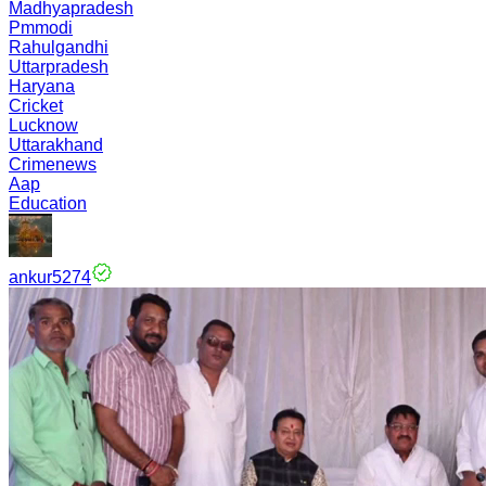
Madhyapradesh
Pmmodi
Rahulgandhi
Uttarpradesh
Haryana
Cricket
Lucknow
Uttarakhand
Crimenews
Aap
Education
ankur5274