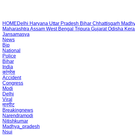
HOME
Delhi
Haryana
Uttar Pradesh
Bihar
Chhattisgarh
Madhy
Maharashtra
Assam
West Bengal
Tripura
Gujarat
Odisha
Kera
Jansamasya
News
Bjp
National
Police
Bihar
India
कांग्रेस
Accident
Congress
Modi
Delhi
Viral
मारपीट
Breakingnews
Narendramodi
Nitishkumar
Madhya_pradesh
Nsui