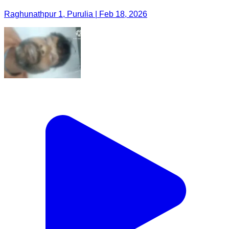
Raghunathpur 1, Purulia | Feb 18, 2026