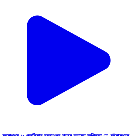
রঘুনাথপুর ১: পুরুলিয়ার রঘুনাথপুর শহরে ভয়াবহ অগ্নিকাণ্ড, ঘটনাস্থলে