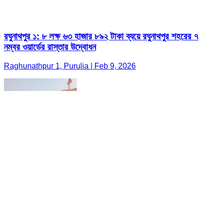
রঘুনাথপুর ১: ৮ লক্ষ ৬৩ হাজার ৮৯২ টাকা ব্যয়ে রঘুনাথপুর শহরের ৭
নম্বর ওয়ার্ডের রাস্তার উদ্বোধন
Raghunathpur 1, Purulia | Feb 9, 2026