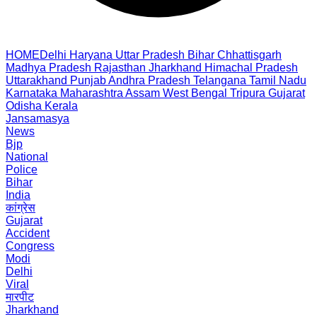
HOME
Delhi
Haryana
Uttar Pradesh
Bihar
Chhattisgarh
Madhya Pradesh
Rajasthan
Jharkhand
Himachal Pradesh
Uttarakhand
Punjab
Andhra Pradesh
Telangana
Tamil Nadu
Karnataka
Maharashtra
Assam
West Bengal
Tripura
Gujarat
Odisha
Kerala
Jansamasya
News
Bjp
National
Police
Bihar
India
कांग्रेस
Gujarat
Accident
Congress
Modi
Delhi
Viral
मारपीट
Jharkhand