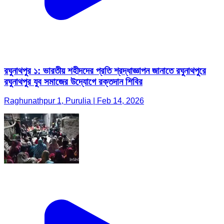
রঘুনাথপুর ১: ভারতীয় শহীদদের প্রতি শ্রদ্ধাজ্ঞাপন জানাতে রঘুনাথপুরে
রঘুনাথপুর যুব সমাজের উদ্যোগে রক্তদান শিবির
Raghunathpur 1, Purulia | Feb 14, 2026