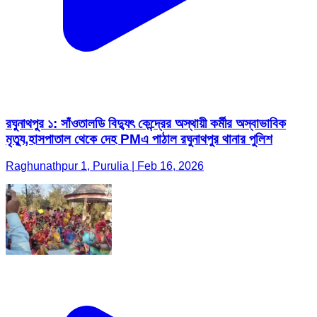
রঘুনাথপুর ১: সাঁওতালডি বিদ্যুৎ কেন্দ্রের অস্থায়ী কর্মীর অস্বাভাবিক
মৃত্যু,হাসপাতাল থেকে দেহ PMএ পাঠাল রঘুনাথপুর থানার পুলিশ
Raghunathpur 1, Purulia | Feb 16, 2026