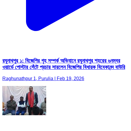
রঘুনাথপুর ১: বিজেপির গৃহ সম্পর্ক অভিযানে রঘুনাথপুর শহরের ৬নম্বর
ওয়ার্ডে পোস্টার সেঁটে প্রচার সারলেন বিজেপির বিধায়ক বিবেকানন্দ বাউরি
Raghunathpur 1, Purulia | Feb 19, 2026