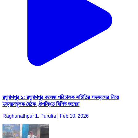
রঘুনাথপুর ১: রঘুনাথপুর কলেজ পরিচালক সমিতির সদস্যদের নিয়ে
উন্নয়নমূলক বৈঠক ,উপস্থিত বিশিষ্ট জনেরা
Raghunathpur 1, Purulia | Feb 10, 2026