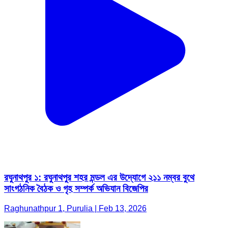
রঘুনাথপুর ১: রঘুনাথপুর শহর মন্ডল এর উদ্যোগে ২১১ নম্বর বুথে
সাংগঠনিক বৈঠক ও গৃহ সম্পর্ক অভিযান বিজেপির
Raghunathpur 1, Purulia | Feb 13, 2026