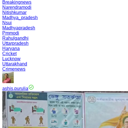
Breakingnews
Narendramodi
Nitishkumar
Madhya_pradesh
Nsui
Madhyapradesh
Pmmodi
Rahulgandhi
Uttarpradesh
Haryana
Cricket
Lucknow
Uttarakhand
Crimenews
ashis.purulia