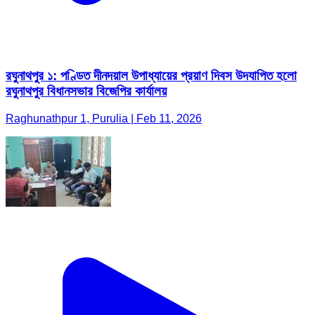
রঘুনাথপুর ১: পণ্ডিত দীনদয়াল উপাধ্যায়ের প্রয়াণ দিবস উদযাপিত হলো
রঘুনাথপুর বিধানসভার বিজেপির কার্যালয়
Raghunathpur 1, Purulia | Feb 11, 2026