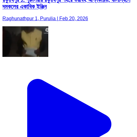
দমকলের একাধিক ইঞ্জিন
Raghunathpur 1, Purulia | Feb 20, 2026