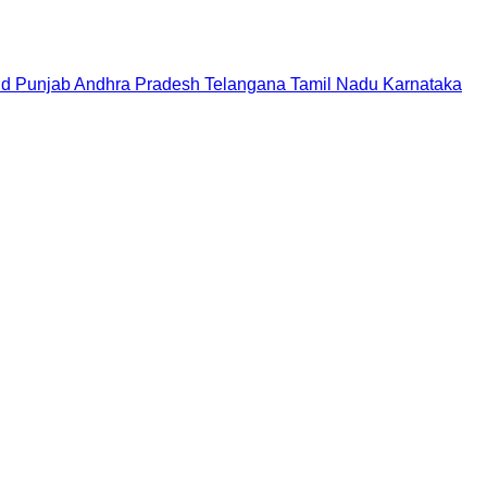
nd
Punjab
Andhra Pradesh
Telangana
Tamil Nadu
Karnataka