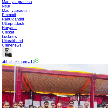
Madhya_pradesh
Nsui
Madhyapradesh
Pmmodi
Rahulgandhi
Uttarpradesh
Haryana
Cricket
Lucknow
Uttarakhand
Crimenews
abhisheksharma16