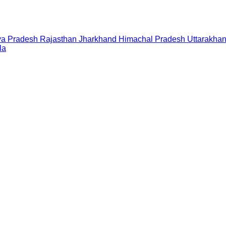
a Pradesh
Rajasthan
Jharkhand
Himachal Pradesh
Uttarakha
la