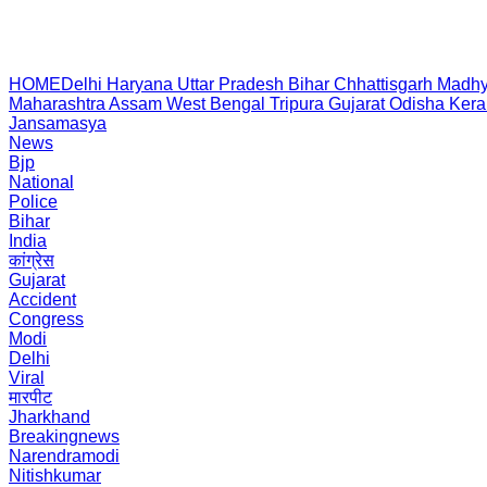
HOME
Delhi
Haryana
Uttar Pradesh
Bihar
Chhattisgarh
Madhy
Maharashtra
Assam
West Bengal
Tripura
Gujarat
Odisha
Kera
Jansamasya
News
Bjp
National
Police
Bihar
India
कांग्रेस
Gujarat
Accident
Congress
Modi
Delhi
Viral
मारपीट
Jharkhand
Breakingnews
Narendramodi
Nitishkumar