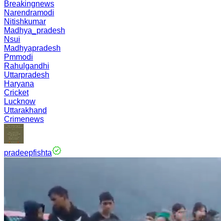
Breakingnews
Narendramodi
Nitishkumar
Madhya_pradesh
Nsui
Madhyapradesh
Pmmodi
Rahulgandhi
Uttarpradesh
Haryana
Cricket
Lucknow
Uttarakhand
Crimenews
pradeepfishta