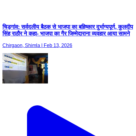
चिड़गांव: सर्वदलीय बैठक से भाजपा का बहिष्कार दुर्भाग्यपूर्ण, कुलदीप
सिंह राठौर ने कहा- भाजपा का गैर जिम्मेदाराना व्यवहार आया सामने
Chirgaon, Shimla | Feb 13, 2026