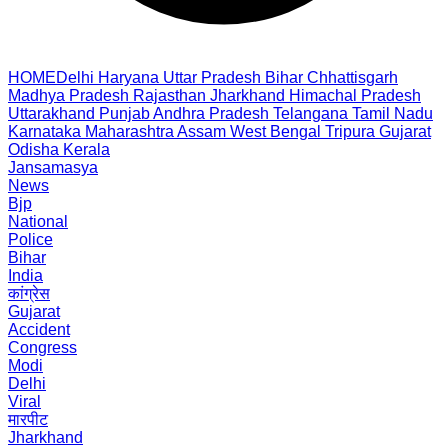
HOME
Delhi
Haryana
Uttar Pradesh
Bihar
Chhattisgarh
Madhya Pradesh
Rajasthan
Jharkhand
Himachal Pradesh
Uttarakhand
Punjab
Andhra Pradesh
Telangana
Tamil Nadu
Karnataka
Maharashtra
Assam
West Bengal
Tripura
Gujarat
Odisha
Kerala
Jansamasya
News
Bjp
National
Police
Bihar
India
कांग्रेस
Gujarat
Accident
Congress
Modi
Delhi
Viral
मारपीट
Jharkhand