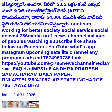
జీవిస్తున్నారని అంచనా. వీరిలో, 2.05 లక్షల కంటే ఎక్కువ
మంది ఉచిత యాంటీరెట్రోవైరల్ థెరపీ (ART)ని
పొందుతుండగా, దాదాపు 54,000 మందికి తమ హెచ్‌ఐవి
స్థితి గురించి తెలియదని భావిస్తున్నారు. our team
working for better society social service social
activist 786media no 1 news channel millions
of peoples watching subscribe like share
follow on Facebook YouTube what's app
Instagram upcoming satellite channel any
programs ads cal 7674963786 Link....
https://youtube.com/@786newschannelmedia?
si=_lE4QclzqlMP31cF ANDHRA PRADESH
SAMACHARAM DAILY PAPER.
RNI:APTEL/25/A2057. AP STATE INCHARGE.
786 FAYAZ BHAI
India | Jul 31, 2026