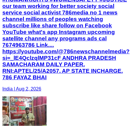
our team working for better society social
service social activist 786media no 1 news
channel millions of peoples watching
subscribe like share follow on Facebook
YouTube what's app Instagram upcoming
satellite channel any programs ads cal
7674963786 Link....
https://youtube.com/@786newschannelmedia?
si=_lE4QclzqlMP31cF ANDHRA PRADESH
SAMACHARAM DAILY PAPER.
RNI:APTEL/25/A2057. AP STATE INCHARGE.
786 FAYAZ BHAI
India | Aug 2, 2026