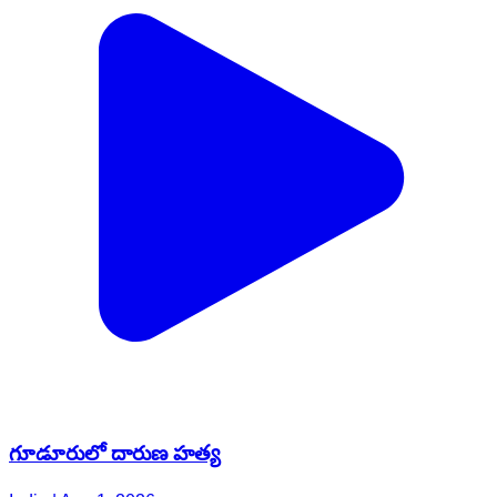
గూడూరులో దారుణ హత్య