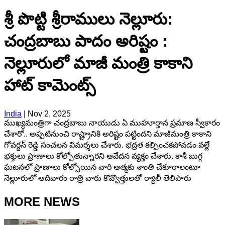
శ్రీ పొట్టి శ్రీరాములు నెల్లూరు:
చంద్రబాబు పాదం అరిష్టం :
నెల్లూరులో మాజీ మంత్రి కాకాని
హాట్ కామెంట్స్
India
|
Nov 2, 2025
ముఖ్యమంత్రిగా చంద్రబాబు నాయుడు ఏ ముహూర్తాన ప్రమాణ స్వీకారం
చేశారో.. అప్పటినుంచి రాష్ట్రానికి అరిష్టం పట్టిందని మాజీమంత్రి కాకాని
గోవర్ధన్ రెడ్డి సంచలన విమర్శలు చేశారు. భద్రత కల్పించకపోవడం వల్లే
భక్తులు ప్రాణాలు కోల్పోతున్నారని ఆవేదన వ్యక్తం చేశారు. కాశీ బుగ్గ
ఘటనలో ప్రాణాలు కోల్పోయిన వారి ఆత్మకు శాంతి చేకూరాలంటూ
నెల్లూరులో ఆదివారం రాత్రి వారు కొవ్వొత్తులతో ర్యాలీ తెలిపారు
MORE NEWS