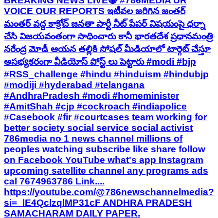
BREAKING NEWS LIVE🔴 #786MEDIA UR
VOICE OUR REPORTS ఇటీవల జరిగిన జంతర్
మంతర్ వద్ద కాక్రోచ్ జనతా పార్టీ నీట్ పేపర్ విషయంపై ధర్నా
చేసి విజయవంతంగా సాధించారు కానీ భారతదేశ ప్రధానమంత్రి
నరేంద్ర మోడీ ఆయన తల్లికి సోషల్ మీడియాలో టార్గెట్ చేస్తూ
అసభ్యకరంగా వీడియోస్ పోస్ట్ లు పెట్టారు #modi #bjp
#RSS_challenge #hindu #hinduism #hindubjp
#modiji #hyderabad #telangana
#AndhraPradesh #modi #homeminister
#AmitShah #cjp #cockroach #indiapolice
#Casebook #fir #courtcases team working for
better society social service social activist
786media no 1 news channel millions of
peoples watching subscribe like share follow
on Facebook YouTube what's app Instagram
upcoming satellite channel any programs ads
cal 7674963786 Link....
https://youtube.com/@786newschannelmedia?
si=_lE4QclzqlMP31cF ANDHRA PRADESH
SAMACHARAM DAILY PAPER.