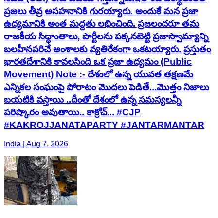
ప్రజలు తీవ్ర అసహనానికి గురయ్యారు. అందుకే మన ప్రజా
ఉద్యమానికి అంత మద్దతు లభించింది. ప్రజలందరూ తమ
రాజకీయ సిద్ధాంతాలు, పార్టీలను పక్కనబెట్టి ప్రజాస్వామ్యాన్ని
బలహీనపరిచే అంశాలకు వ్యతిరేకంగా ఒకటయ్యారు. ప్రస్తుతం
భారతదేశానికి కావలసింది ఒక ప్రజా ఉద్యమం (Public
Movement) Note :- దేశంలో ఉన్న యువత తక్షణమే
ఎన్నికల సంఘంపై పోరాటం మొదలు పెడితే...మొత్తం నిజాలు
బయటికి వస్తాయి ..దీంతో దేశంలో ఉన్న సమస్యలన్నీ
పరిష్కారం అవుతాయి.. కాక్రోచ్... #CJP
#KAKROJJANATAPARTY #JANTARMANTAR
India | Aug 7, 2026