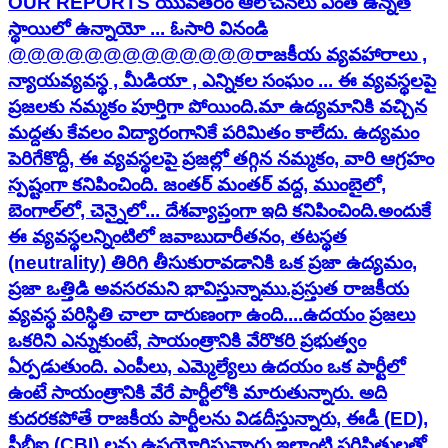
OUR REPORTS యువతరం ఆలోచనలు ఎంత ఉన్నత
స్థాయిలో ఉన్నాయో ... ఓసారి వినండి
@@@@@@@@@@@@@ ​ ​రాజకీయ వ్యవహారాలు ,
న్యాయవ్యవస్థ , మీడియా , ఎన్నికల సంఘం ... ఈ వ్యవస్థలపై
ప్రజలకు నమ్మకం పూర్తిగా పోయింది. ​మా ఉద్యమానికి వచ్చిన
మద్దతు కేవలం విద్యారంగానికే పరిమితం కాలేదు. ఉద్యమం
పెరిగేకొద్దీ, ఈ వ్యవస్థలపై ప్రజల్లో తగ్గిన నమ్మకం, వారి ఆగ్రహం
స్పష్టంగా కనిపించింది. జంతర్ మంతర్ వద్ద, ముంబైలో,
బెంగాల్‌లో, చెన్నైలో... దేశవ్యాప్తంగా ఇది కనిపించింది. ​అందుకే
ఈ వ్యవస్థలన్నింటిలో జవాబుదారీతనం, తటస్థత
(neutrality) తిరిగి తీసుకురావడానికి ఒక ప్రజా ఉద్యమం,
ప్రజా ఒత్తిడి అవసరమని భావిస్తున్నాము. ​ప్రస్తుత రాజకీయ
వ్యవస్థ పరిస్థితి చాలా దారుణంగా ఉంది....ఉదయం ప్రజలు
ఒకరిని ఎన్నుకుంటే, సాయంత్రానికి వేరొకరి ప్రభుత్వం
ఏర్పడుతుంది. ఎంపీలు, ఎమ్మెల్యేలు ఉదయం ఒక పార్టీలో
ఉంటే సాయంత్రానికి వేరే పార్టీలోకి మారుతున్నారు. అది
కుదరకపోతే రాజకీయ పార్టీలను విడదీస్తున్నారు, ఈడీ (ED),
సీబీఐ (CBI) లను ఉపయోగిస్తున్నారు. ​ఇలాంటి పరిస్థితులతో