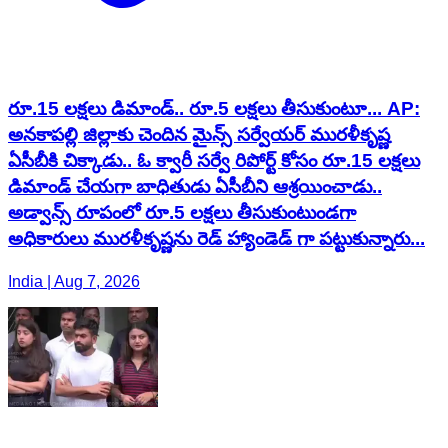
రూ.15 లక్షలు డిమాండ్.. రూ.5 లక్షలు తీసుకుంటూ... AP:
అనకాపల్లి జిల్లాకు చెందిన మైన్స్ సర్వేయర్ మురళీకృష్ణ
ఏసీబీకి చిక్కాడు.. ఓ క్వారీ సర్వే రిపోర్ట్ కోసం రూ.15 లక్షలు
డిమాండ్ చేయగా బాధితుడు ఏసీబీని ఆశ్రయించాడు..
అడ్వాన్స్ రూపంలో రూ.5 లక్షలు తీసుకుంటుండగా
అధికారులు మురళీకృష్ణను రెడ్ హ్యాండెడ్ గా పట్టుకున్నారు...
India | Aug 7, 2026