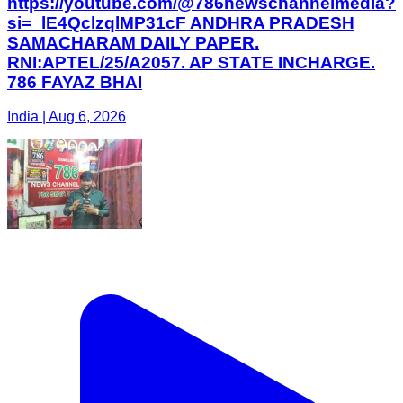
https://youtube.com/@786newschannelmedia?
si=_lE4QclzqlMP31cF ANDHRA PRADESH
SAMACHARAM DAILY PAPER.
RNI:APTEL/25/A2057. AP STATE INCHARGE.
786 FAYAZ BHAI
India | Aug 6, 2026