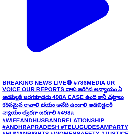
BREAKING NEWS LIVE🔴 #786MEDIA UR
VOICE OUR REPORTS నాకు జరిగిన అన్యాయం ఏ
ఆడపిల్లకి జరగకూడదు 498A CASE ఉంది కానీ చట్టాలు
కఠినమైన రావాలి భయం అనేది ఉండాలి ఆడబిడ్డలకి
న్యాయం త్వరగా జరగాలి #498a
#WIFEANDHUSBANDRELATIONSHIP
#ANDHRAPRADESH #TELUGUDESAMPARTY
#HUMANRIGHTS #WOMENSAFETY #JUSTICE