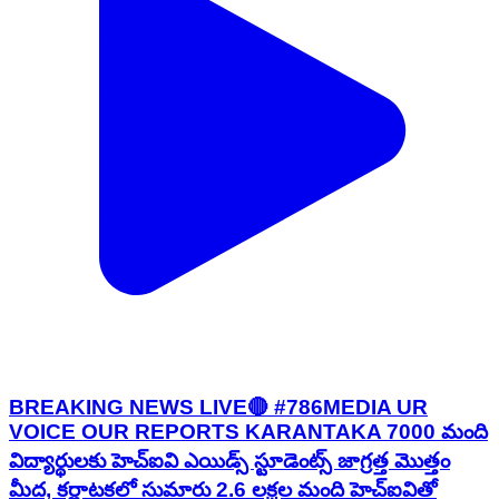
BREAKING NEWS LIVE🔴 #786MEDIA UR
VOICE OUR REPORTS KARANTAKA 7000 మంది
విద్యార్థులకు హెచ్ఐవి ఎయిడ్స్ స్టూడెంట్స్ జాగ్రత్త మొత్తం
మీద, కర్ణాటకలో సుమారు 2.6 లక్షల మంది హెచ్‌ఐవితో