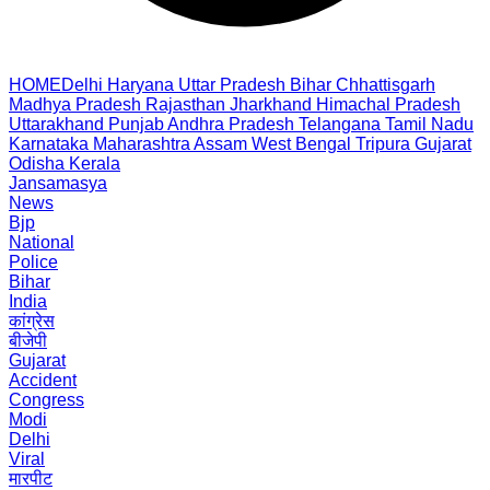
HOME
Delhi
Haryana
Uttar Pradesh
Bihar
Chhattisgarh
Madhya Pradesh
Rajasthan
Jharkhand
Himachal Pradesh
Uttarakhand
Punjab
Andhra Pradesh
Telangana
Tamil Nadu
Karnataka
Maharashtra
Assam
West Bengal
Tripura
Gujarat
Odisha
Kerala
Jansamasya
News
Bjp
National
Police
Bihar
India
कांग्रेस
बीजेपी
Gujarat
Accident
Congress
Modi
Delhi
Viral
मारपीट