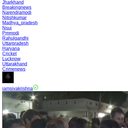
Jharkhand
Breakingnews
Narendramodi
Nitishkumar
Madhya_pradesh
Nsui
Pmmodi
Rahulgandhi
Uttarpradesh
Haryana
Cricket
Lucknow
Uttarakhand
Crimenews
iamsivakrishna