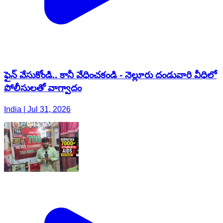
ఫైన్ వేసుకోండి.. కానీ వేధించకండి - నెల్లూరు దండువారి వీధిలో
పోలీసులతో వాగ్వాదం
India | Jul 31, 2026