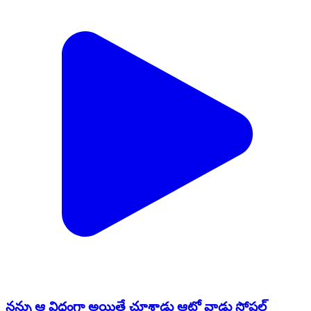
నన్ను ఆ విధంగా అయితే చూశాడు ఆటో వాడు సోషల్