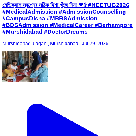
মেডিক্যাল স্বপ্নের সঠিক দিশা খুঁজে নিন! ❤️‍⚕️ #NEETUG2026
#MedicalAdmission #AdmissionCounselling
#CampusDisha #MBBSAdmission
#BDSAdmission #MedicalCareer #Berhampore
#Murshidabad #DoctorDreams
Murshidabad Jiaganj, Murshidabad | Jul 29, 2026