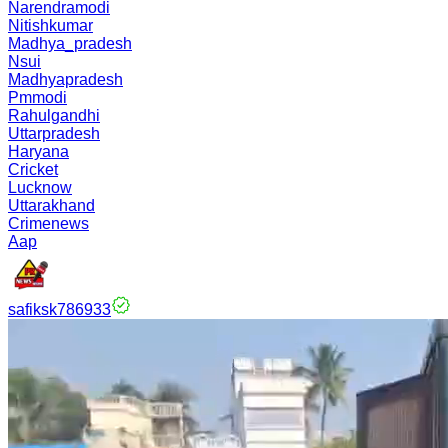
Narendramodi
Nitishkumar
Madhya_pradesh
Nsui
Madhyapradesh
Pmmodi
Rahulgandhi
Uttarpradesh
Haryana
Cricket
Lucknow
Uttarakhand
Crimenews
Aap
safiksk786933