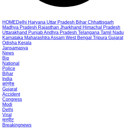
HOME
Delhi
Haryana
Uttar Pradesh
Bihar
Chhattisgarh
Madhya Pradesh
Rajasthan
Jharkhand
Himachal Pradesh
Uttarakhand
Punjab
Andhra Pradesh
Telangana
Tamil Nadu
Karnataka
Maharashtra
Assam
West Bengal
Tripura
Gujarat
Odisha
Kerala
Jansamasya
News
Bjp
National
Police
Bihar
India
कांग्रेस
Gujarat
Accident
Congress
Modi
Delhi
Viral
मारपीट
Breakingnews