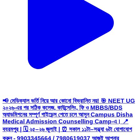
📢 মেডিক্যাল ভর্তি নিয়ে আর কোনো বিভ্রান্তি নয়! 🎯 NEET UG
২০২৬-এর পর সঠিক কলেজ, কাউন্সেলিং, ফি ও MBBS/BDS
অ্যাডমিশনের সম্পূর্ণ গাইডেন্স পেতে চলে আসুন Campus Disha
Medical Admission Counselling Camp-এ। 📍
বহরমপুর | 🗓️ ২৫–২৬ জুলাই | ⏰ সকাল ১১টা–সন্ধ্যা ৬টা যোগাযোগ
করুন - 9903345664 / 7980619037 আজই আপনার