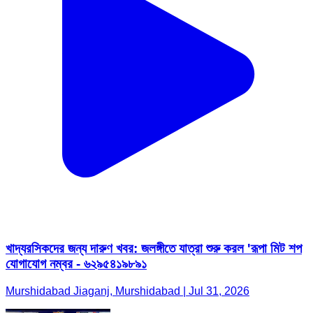
খাদ্যরসিকদের জন্য দারুণ খবর: জলঙ্গীতে যাত্রা শুরু করল 'রূপা মিট শপ
যোগাযোগ নম্বর - ৬২৯৫৪১৯৮৯১
Murshidabad Jiaganj, Murshidabad | Jul 31, 2026