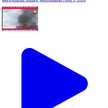
Murshidabad Jiaganj, Murshidabad | Aug 3, 2026