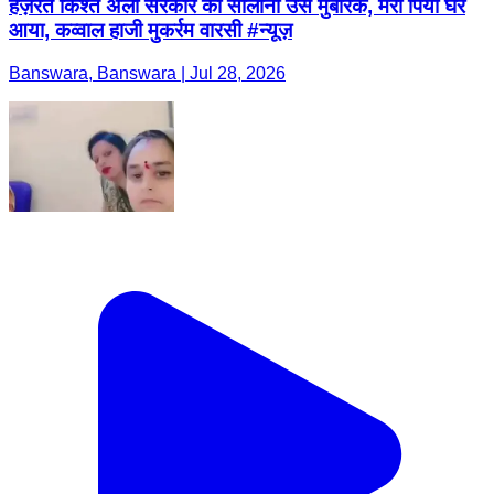
हज़रत किश्ते अली सरकार का सालाना उर्स मुबारक, मेरा पिया घर
आया, कव्वाल हाजी मुकर्रम वारसी #न्यूज़
Banswara, Banswara | Jul 28, 2026