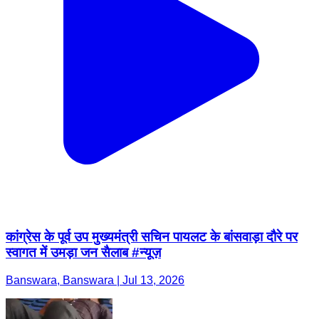
कांग्रेस के पूर्व उप मुख्यमंत्री सचिन पायलट के बांसवाड़ा दौरे पर
स्वागत में उमड़ा जन सैलाब #न्यूज़
Banswara, Banswara | Jul 13, 2026