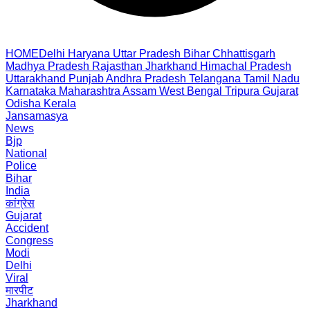
HOME
Delhi
Haryana
Uttar Pradesh
Bihar
Chhattisgarh
Madhya Pradesh
Rajasthan
Jharkhand
Himachal Pradesh
Uttarakhand
Punjab
Andhra Pradesh
Telangana
Tamil Nadu
Karnataka
Maharashtra
Assam
West Bengal
Tripura
Gujarat
Odisha
Kerala
Jansamasya
News
Bjp
National
Police
Bihar
India
कांग्रेस
Gujarat
Accident
Congress
Modi
Delhi
Viral
मारपीट
Jharkhand