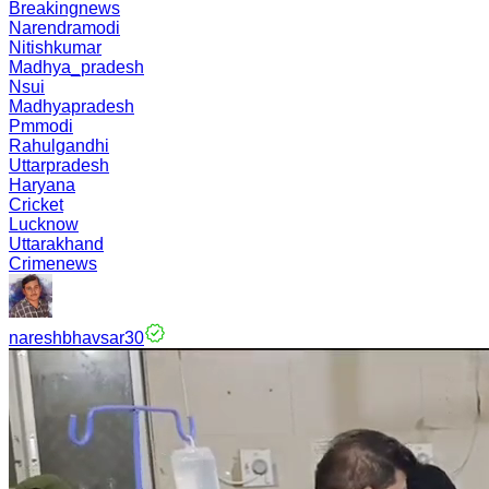
Breakingnews
Narendramodi
Nitishkumar
Madhya_pradesh
Nsui
Madhyapradesh
Pmmodi
Rahulgandhi
Uttarpradesh
Haryana
Cricket
Lucknow
Uttarakhand
Crimenews
nareshbhavsar30