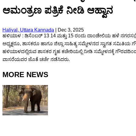
ಆಮಂತ್ರಣ ಪತ್ರಿಕೆ ನೀಡಿ ಆಹ್ವಾನ
Haliyal, Uttara Kannada
|
Dec 3, 2025
ಹಳಿಯಾಳ : ಡಿಸೆಂಬರ್ 13 14 ಮತ್ತು 15 ರಂದು ದಾಂಡೇಲಿಯ ಹಳೆ ನಗರಸಭೆ ಮ
ಅಧ್ಯಕ್ಷರೂ, ಶಾಸಕರೂ ಹಾಗೂ ಜಿಲ್ಲಾ ಸಾಹಿತ್ಯ ಸಮ್ಮೇಳನದ ಸ್ವಾಗತ ಸಮಿತಿಯ ಗೌ
ಹಳಿಯಾಳದಲ್ಲಿರುವ ಶಾಸಕರ ಗೃಹ ಕಚೇರಿಯಲ್ಲಿ ನೀಡಿ ಸಮ್ಮೇಳನಕ್ಕೆ ಗೌರವದಿಂದ
ವಾಸರೆಯವರ ಜೊತೆ ಚರ್ಚೆ ನಡೆಸಿದರು.
MORE NEWS