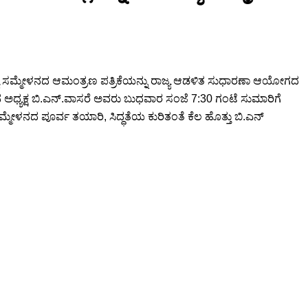
ಿತ್ಯ ಸಮ್ಮೇಳನದ ಆಮಂತ್ರಣ ಪತ್ರಿಕೆಯನ್ನು ರಾಜ್ಯ ಆಡಳಿತ ಸುಧಾರಣಾ ಆಯೋಗದ
ಿನ ಅಧ್ಯಕ್ಷ ಬಿ.ಎನ್.ವಾಸರೆ ಅವರು ಬುಧವಾರ ಸಂಜೆ 7:30 ಗಂಟೆ ಸುಮಾರಿಗೆ
ಮೇಳನದ ಪೂರ್ವ ತಯಾರಿ, ಸಿದ್ಧತೆಯ ಕುರಿತಂತೆ ಕೆಲ ಹೊತ್ತು ಬಿ.ಎನ್