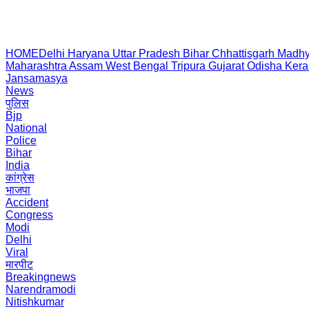
HOME
Delhi
Haryana
Uttar Pradesh
Bihar
Chhattisgarh
Madhy
Maharashtra
Assam
West Bengal
Tripura
Gujarat
Odisha
Kera
Jansamasya
News
पुलिस
Bjp
National
Police
Bihar
India
कांग्रेस
भाजपा
Accident
Congress
Modi
Delhi
Viral
मारपीट
Breakingnews
Narendramodi
Nitishkumar