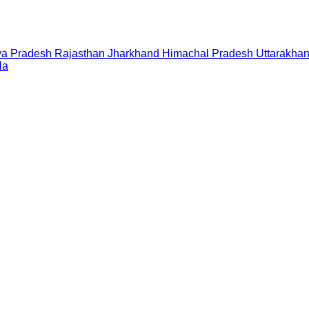
a Pradesh
Rajasthan
Jharkhand
Himachal Pradesh
Uttarakha
la