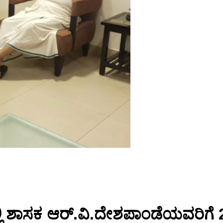
ಶಾಸಕ ಆರ್.ವಿ.ದೇಶಪಾಂಡೆಯವರಿಗೆ 25ನೇ