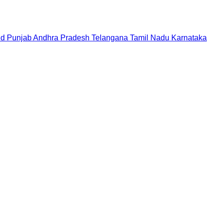
nd
Punjab
Andhra Pradesh
Telangana
Tamil Nadu
Karnataka