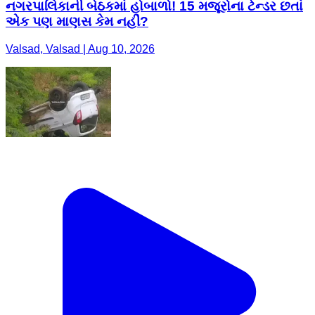
નગરપાલિકાની બેઠકમાં હોબાળો! 15 મજૂરોના ટેન્ડર છતાં
એક પણ માણસ કેમ નહીં?
Valsad, Valsad | Aug 10, 2026