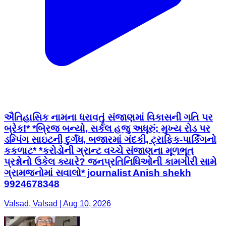
ઐતિહાસિક નામના ધરાવતું સંજાણમાં વિકાસની ગતિ પર
બ્રેક!* *બ્રિજ બન્યો, સર્કલ હજુ અધૂરું; મુખ્ય રોડ પર
ડમ્પિંગ સાઇટની દુર્ગંધ, બજારમાં ગંદકી, ટ્રાફિક-પાર્કિંગનો
કકળાટ* *કરોડોની ગ્રાન્ટ વચ્ચે સંજાણના મૂળભૂત
પ્રશ્નોનો ઉકેલ ક્યારે? જનપ્રતિનિધિઓની કામગીરી સામે
ગ્રામજનોમાં સવાલો* journalist Anish shekh
9924678348
Valsad, Valsad | Aug 10, 2026