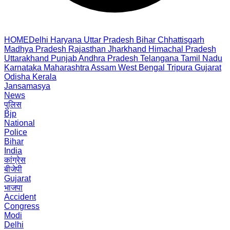
HOME
Delhi
Haryana
Uttar Pradesh
Bihar
Chhattisgarh
Madhya Pradesh
Rajasthan
Jharkhand
Himachal Pradesh
Uttarakhand
Punjab
Andhra Pradesh
Telangana
Tamil Nadu
Karnataka
Maharashtra
Assam
West Bengal
Tripura
Gujarat
Odisha
Kerala
Jansamasya
News
पुलिस
Bjp
National
Police
Bihar
India
कांग्रेस
बीजेपी
Gujarat
भाजपा
Accident
Congress
Modi
Delhi