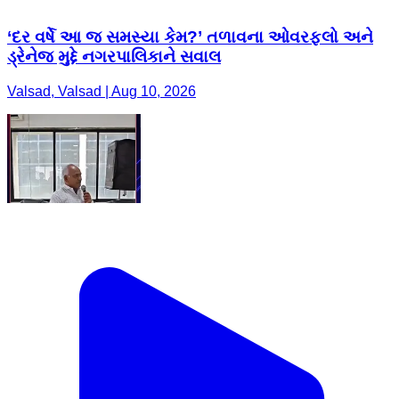
‘દર વર્ષે આ જ સમસ્યા કેમ?’ તળાવના ઓવરફ્લો અને
ડ્રેનેજ મુદ્દે નગરપાલિકાને સવાલ
Valsad, Valsad | Aug 10, 2026