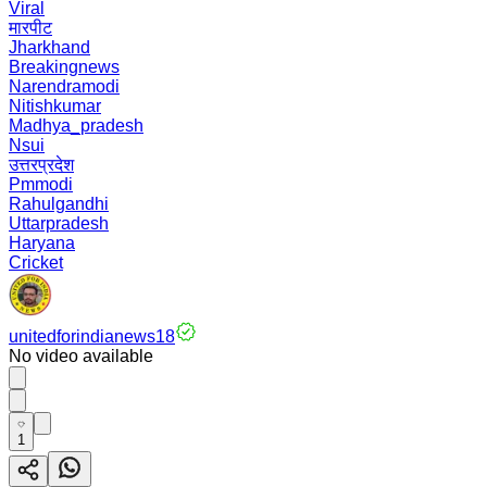
Viral
मारपीट
Jharkhand
Breakingnews
Narendramodi
Nitishkumar
Madhya_pradesh
Nsui
उत्तरप्रदेश
Pmmodi
Rahulgandhi
Uttarpradesh
Haryana
Cricket
unitedforindianews18
No video available
1