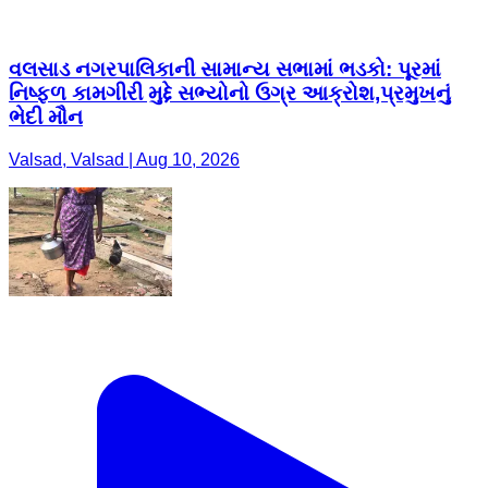
વલસાડ નગરપાલિકાની સામાન્ય સભામાં ભડકો: પૂરમાં
નિષ્ફળ કામગીરી મુદ્દે સભ્યોનો ઉગ્ર આક્રોશ,પ્રમુખનું
ભેદી મૌન
Valsad, Valsad | Aug 10, 2026