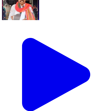
ધરમપુરમાં આદિવાસી એકતાનું મહાસમુદ્ર: ૧૦,૦૦૦થી વધુ