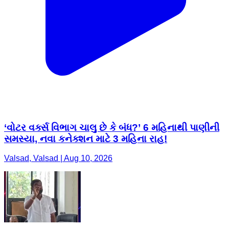
‘વોટર વર્ક્સ વિભાગ ચાલુ છે કે બંધ?’ 6 મહિનાથી પાણીની
સમસ્યા, નવા કનેક્શન માટે 3 મહિના રાહ!
Valsad, Valsad | Aug 10, 2026