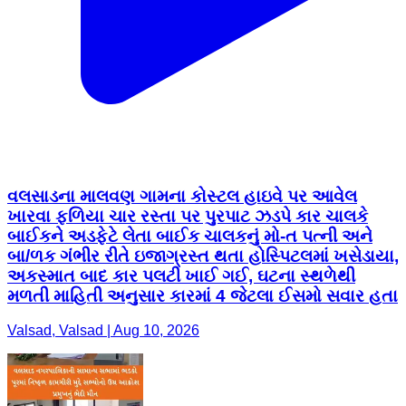
વલસાડના માલવણ ગામના કોસ્ટલ હાઇવે પર આવેલ
ખારવા ફળિયા ચાર રસ્તા પર પુરપાટ ઝડપે કાર ચાલકે
બાઈકને અડફેટે લેતા બાઈક ચાલકનું મો-ત પત્ની અને
બા/ળક ગંભીર રીતે ઇજાગ્રસ્ત થતા હોસ્પિટલમાં ખસેડાયા,
અકસ્માત બાદ કાર પલટી ખાઈ ગઈ, ઘટના સ્થળેથી
મળતી માહિતી અનુસાર કારમાં 4 જેટલા ઈસમો સવાર હતા
Valsad, Valsad | Aug 10, 2026