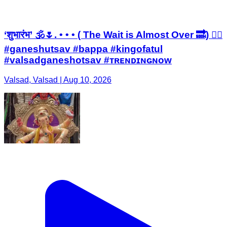
‘शुभारंभ’ 🕉️🌷. • • • ( The Wait is Almost Over 🔜) ❤️‍🔥
#ganeshutsav #bappa #kingofatul
#valsadganeshotsav #ᴛʀᴇɴᴅɪɴɢɴᴏᴡ
Valsad, Valsad | Aug 10, 2026