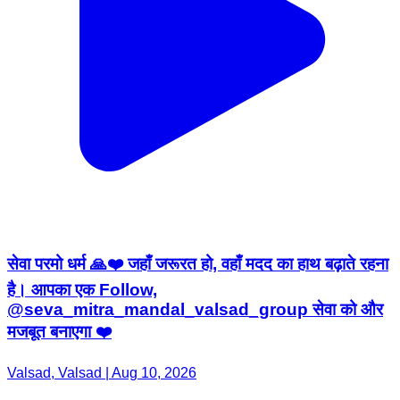
सेवा परमो धर्म 🙏❤️ जहाँ जरूरत हो, वहाँ मदद का हाथ बढ़ाते रहना
है। आपका एक Follow,
@seva_mitra_mandal_valsad_group सेवा को और
मजबूत बनाएगा ❤️
Valsad, Valsad | Aug 10, 2026