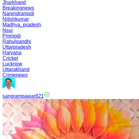
Jharkhand
Breakingnews
Narendramodi
Nitishkumar
Madhya_pradesh
Nsui
Pmmodi
Rahulgandhi
Uttarpradesh
Haryana
Cricket
Lucknow
Uttarakhand
Crimenews
sangrampawar821