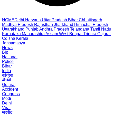
HOME
Delhi
Haryana
Uttar Pradesh
Bihar
Chhattisgarh
Madhya Pradesh
Rajasthan
Jharkhand
Himachal Pradesh
Uttarakhand
Punjab
Andhra Pradesh
Telangana
Tamil Nadu
Karnataka
Maharashtra
Assam
West Bengal
Tripura
Gujarat
Odisha
Kerala
Jansamasya
News
Bjp
National
Police
Bihar
India
कांग्रेस
बीजेपी
Gujarat
Accident
Congress
Modi
Delhi
Viral
मारपीट