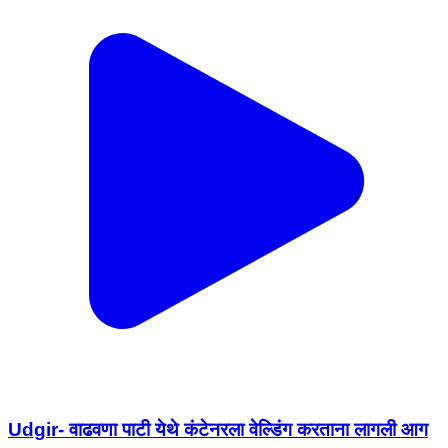
Udgir- वाढवणा पाटी येथे कंटेनरला वेल्डिंग करताना लागली आग