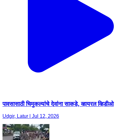
पावसासाठी चिमुकल्यांचे देवांना साकडे, व्हायरल व्हिडीओ
Udgir, Latur | Jul 12, 2026