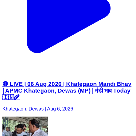
🔴 LIVE | 06 Aug 2026 | Khategaon Mandi Bhav
| APMC Khategaon, Dewas (MP) | मंडी भाव Today
🇮🇳🌾
Khategaon, Dewas | Aug 6, 2026