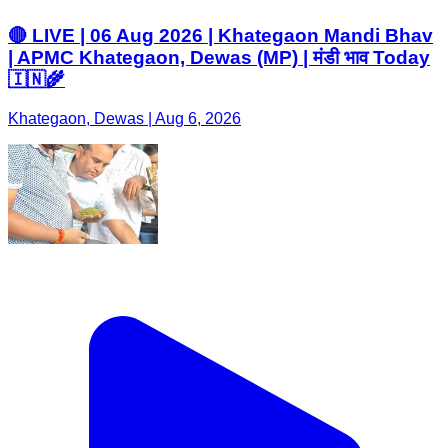
🔴 LIVE | 06 Aug 2026 | Khategaon Mandi Bhav
| APMC Khategaon, Dewas (MP) | मंडी भाव Today
🇮🇳🌾
Khategaon, Dewas | Aug 6, 2026