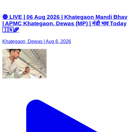
🔴 LIVE | 06 Aug 2026 | Khategaon Mandi Bhav
| APMC Khategaon, Dewas (MP) | मंडी भाव Today
🇮🇳🌾
Khategaon, Dewas | Aug 6, 2026