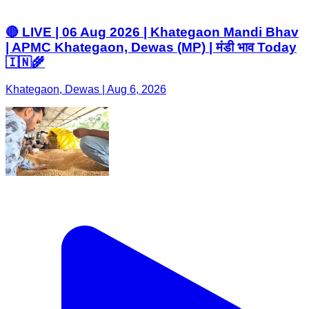
🔴 LIVE | 06 Aug 2026 | Khategaon Mandi Bhav
| APMC Khategaon, Dewas (MP) | मंडी भाव Today
🇮🇳🌾
Khategaon, Dewas | Aug 6, 2026