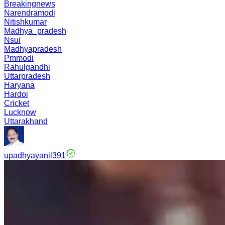
Breakingnews
Narendramodi
Nitishkumar
Madhya_pradesh
Nsui
Madhyapradesh
Pmmodi
Rahulgandhi
Uttarpradesh
Haryana
Hardoi
Cricket
Lucknow
Uttarakhand
upadhyayanil391