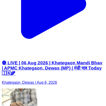
🔴 LIVE | 06 Aug 2026 | Khategaon Mandi Bhav
| APMC Khategaon, Dewas (MP) | मंडी भाव Today
🇮🇳🌾
Khategaon, Dewas | Aug 6, 2026