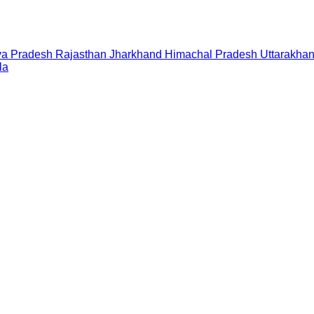
a Pradesh
Rajasthan
Jharkhand
Himachal Pradesh
Uttarakha
la