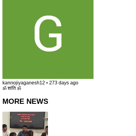
kannojiyaganesh12
•
273 days ago
ॐ शांति ॐ
MORE NEWS