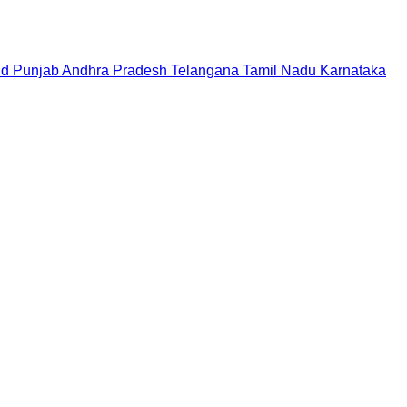
nd
Punjab
Andhra Pradesh
Telangana
Tamil Nadu
Karnataka