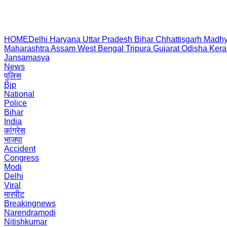
HOME
Delhi
Haryana
Uttar Pradesh
Bihar
Chhattisgarh
Madhy
Maharashtra
Assam
West Bengal
Tripura
Gujarat
Odisha
Kera
Jansamasya
News
पुलिस
Bjp
National
Police
Bihar
India
कांग्रेस
भाजपा
Accident
Congress
Modi
Delhi
Viral
मारपीट
Breakingnews
Narendramodi
Nitishkumar