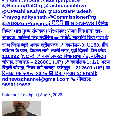
@BajrangDalOrg @rashtrapatibhvn
@UPMahilaKalyan @112UttarPradesh
@myogiadityanath @CommissionerPrg
@ADGZonPrayagraj 👇👇👇 🟥 ND NEWS | दैनिक
निष्पक्ष धारा मुख्य संपादक / संस्थापक: राजन सिंह हाड़ा सह-
संपादक: शालिनी सिंह भदौरिया ✒️ रिपोर्ट: सहयोगी शिवा गुप्ता के
साथ जिला ब्यूरो अजय श्रीवास्तव 📍 कार्यालय-3: U158, हीरा
स्वीट्स के पास, विकास मार्ग, लक्ष्मी नगर, पूर्वी दिल्ली, पिन कोड –
110092 (NCR) 📍 कार्यालय-2: विधानसभा रोड, बर्लिंगटन
चौराहा, लखनऊ – 226001 (UP) 📍 कार्यालय-1: 1/1 अटल
बिहारी चौराहा, नियर बर्मा चौराहा, फतेहपुर – 212601 (UP) 📅
दिनांक: 06 अगस्त 2026 📆 दिन: गुरुवार 📧 Email:
ndnewschannel@gmail.com 📞 मोबाइल:
9696119696
Fatehpur, Fatehpur | Aug 6, 2026