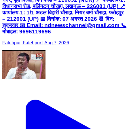
विधानसभा रोड, बर्लिंगटन चौराहा, लखनऊ – 226001 (UP) 📍
कार्यालय-1: 1/1 अटल बिहारी चौराहा, नियर बर्मा चौराहा, फतेहपुर
– 212601 (UP) 📅 दिनांक: 07 अगस्त 2026 📆 दिन:
शुक्रवार 📧 Email: ndnewschannel@gmail.com 📞
मोबाइल: 9696119696
Fatehpur, Fatehpur | Aug 7, 2026