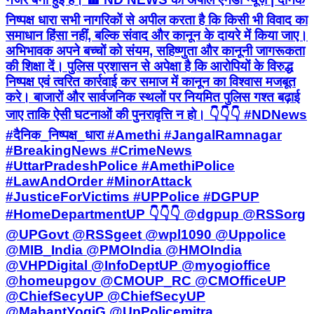
निष्पक्ष धारा सभी नागरिकों से अपील करता है कि किसी भी विवाद का
समाधान हिंसा नहीं, बल्कि संवाद और कानून के दायरे में किया जाए।
अभिभावक अपने बच्चों को संयम, सहिष्णुता और कानूनी जागरूकता
की शिक्षा दें। पुलिस प्रशासन से अपेक्षा है कि आरोपियों के विरुद्ध
निष्पक्ष एवं त्वरित कार्रवाई कर समाज में कानून का विश्वास मजबूत
करे। बाजारों और सार्वजनिक स्थलों पर नियमित पुलिस गश्त बढ़ाई
जाए ताकि ऐसी घटनाओं की पुनरावृत्ति न हो। 👇👇👇 #NDNews
#दैनिक_निष्पक्ष_धारा #Amethi #JangalRamnagar
#BreakingNews #CrimeNews
#UttarPradeshPolice #AmethiPolice
#LawAndOrder #MinorAttack
#JusticeForVictims #UPPolice #DGPUP
#HomeDepartmentUP 👇👇👇 @dgpup @RSSorg
@UPGovt @RSSgeet @wpl1090 @Uppolice
@MIB_India @PMOIndia @HMOIndia
@VHPDigital @InfoDeptUP @myogioffice
@homeupgov @CMOUP_RC @CMOfficeUP
@ChiefSecyUP @ChiefSecyUP
@MahantYogiG @UpPolicemitra