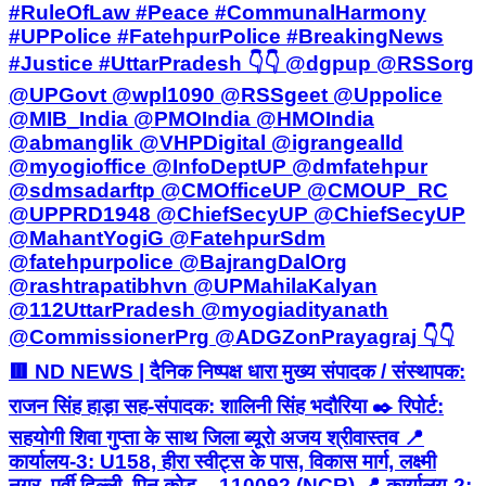
#RuleOfLaw #Peace #CommunalHarmony
#UPPolice #FatehpurPolice #BreakingNews
#Justice #UttarPradesh 👇👇 @dgpup @RSSorg
@UPGovt @wpl1090 @RSSgeet @Uppolice
@MIB_India @PMOIndia @HMOIndia
@abmanglik @VHPDigital @igrangealld
@myogioffice @InfoDeptUP @dmfatehpur
@sdmsadarftp @CMOfficeUP @CMOUP_RC
@UPPRD1948 @ChiefSecyUP @ChiefSecyUP
@MahantYogiG @FatehpurSdm
@fatehpurpolice @BajrangDalOrg
@rashtrapatibhvn @UPMahilaKalyan
@112UttarPradesh @myogiadityanath
@CommissionerPrg @ADGZonPrayagraj 👇👇
🟥 ND NEWS | दैनिक निष्पक्ष धारा मुख्य संपादक / संस्थापक:
राजन सिंह हाड़ा सह-संपादक: शालिनी सिंह भदौरिया ✒️ रिपोर्ट:
सहयोगी शिवा गुप्ता के साथ जिला ब्यूरो अजय श्रीवास्तव 📍
कार्यालय-3: U158, हीरा स्वीट्स के पास, विकास मार्ग, लक्ष्मी
नगर, पूर्वी दिल्ली, पिन कोड – 110092 (NCR) 📍 कार्यालय-2: