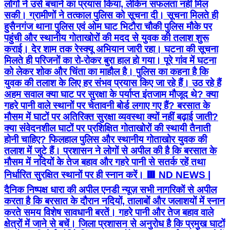
लोगों ने उसे बचाने का प्रयास किया, लेकिन सफलता नहीं मिल
सकी। ग्रामीणों ने तत्काल पुलिस को सूचना दी। सूचना मिलते ही
हुसैनगंज थाना पुलिस एवं ओम घाट भिटौरा चौकी पुलिस मौके पर
पहुंची और स्थानीय गोताखोरों की मदद से युवक की तलाश शुरू
कराई। देर शाम तक रेस्क्यू अभियान जारी रहा। घटना की सूचना
मिलते ही परिजनों का रो-रोकर बुरा हाल हो गया। पूरे गांव में घटना
को लेकर शोक और चिंता का माहौल है। पुलिस का कहना है कि
युवक की तलाश के लिए हर संभव प्रयास किए जा रहे हैं। उठ रहे हैं
अहम सवाल क्या घाट पर सुरक्षा के पर्याप्त इंतजाम मौजूद थे? क्या
गहरे पानी वाले स्थानों पर चेतावनी बोर्ड लगाए गए हैं? बरसात के
मौसम में घाटों पर अतिरिक्त सुरक्षा व्यवस्था क्यों नहीं बढ़ाई जाती?
क्या संवेदनशील घाटों पर प्रशिक्षित गोताखोरों की स्थायी तैनाती
होनी चाहिए? फिलहाल पुलिस और स्थानीय गोताखोर युवक की
तलाश में जुटे हैं। प्रशासन ने लोगों से अपील की है कि बरसात के
मौसम में नदियों के तेज बहाव और गहरे पानी से सतर्क रहें तथा
निर्धारित सुरक्षित स्थानों पर ही स्नान करें। 🟥 ND NEWS |
दैनिक निष्पक्ष धारा की अपील एनडी न्यूज़ सभी नागरिकों से अपील
करता है कि बरसात के दौरान नदियों, तालाबों और जलाशयों में स्नान
करते समय विशेष सावधानी बरतें। गहरे पानी और तेज बहाव वाले
क्षेत्रों में जाने से बचें। जिला प्रशासन से अनुरोध है कि प्रमुख घाटों