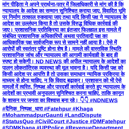
मांग पीड़िता ने अपने प्रार्थना-पत्र में जिलाधिकारी से मांग की है कि
न्यायालय के आदेश का सम्मान सुनिश्चित कराया जाए, विवादित भूमि
पर निर्माण तत्काल रुकवाया जाए तथा यदि किसी पक्ष ने न्यायालय के
आदेश का उल्लंघन किया है तो उसके विरुद्ध विधिक कार्रवाई की
जाए। प्रशासनिक प्रतिक्रिया का इंतजार फिलहाल इस मामले में
संबंधित प्रशासनिक अधिकारियों अथवा प्रतिवादी पक्ष का
आधिकारिक पक्ष सार्वजनिक रूप से सामने नहीं आया है। ऐसे में
आरोपों की स्वतंत्र पुष्टि होना शेष है। मामले की वास्तविक स्थिति
प्रशासनिक जांच और न्यायालय की आगामी कार्यवाही के बाद ही
स्पष्ट हो सकेगी। ND NEWS की अपील न्यायालय के आदेशों का
पालन लोकतांत्रिक व्यवस्था की मूल भावना है। यदि किसी पक्ष को
किसी आदेश पर आपत्ति है तो उसका समाधान न्यायिक प्रक्रिया के
माध्यम से होना चाहिए, न कि विवाद बढ़ाकर। प्रशासन को भी ऐसे
मामलों में त्वरित, निष्पक्ष और पारदर्शी कार्रवाई करते हुए न्यायालय के
आदेशों का प्रभावी अनुपालन सुनिश्चित करना चाहिए, ताकि कानून
के शासन पर जनता का विश्वास बना रहे। 👇👇 #NDNEWS
#दैनिक_निष्पक्ष_धारा #Fatehpur #Khaga
#MohammadpurGaunti #LandDispute
#StatusQuo #CivilCourt #Justice #DMFatehpur
#SDMKhaga #UPPolice #RevenueDepartment