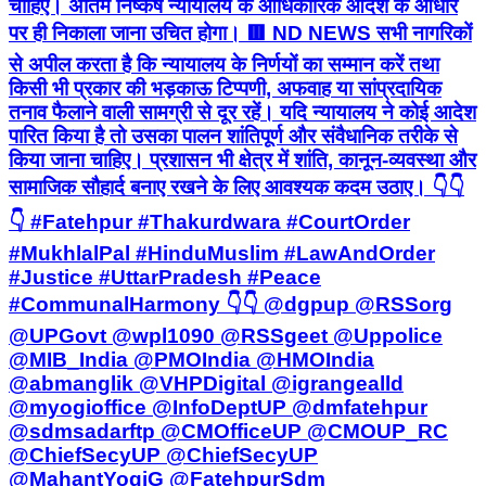
चाहिए। अंतिम निष्कर्ष न्यायालय के आधिकारिक आदेश के आधार
पर ही निकाला जाना उचित होगा। 🟥 ND NEWS सभी नागरिकों
से अपील करता है कि न्यायालय के निर्णयों का सम्मान करें तथा
किसी भी प्रकार की भड़काऊ टिप्पणी, अफवाह या सांप्रदायिक
तनाव फैलाने वाली सामग्री से दूर रहें। यदि न्यायालय ने कोई आदेश
पारित किया है तो उसका पालन शांतिपूर्ण और संवैधानिक तरीके से
किया जाना चाहिए। प्रशासन भी क्षेत्र में शांति, कानून-व्यवस्था और
सामाजिक सौहार्द बनाए रखने के लिए आवश्यक कदम उठाए। 👇👇
👇 #Fatehpur #Thakurdwara #CourtOrder
#MukhlalPal #HinduMuslim #LawAndOrder
#Justice #UttarPradesh #Peace
#CommunalHarmony 👇👇 @dgpup @RSSorg
@UPGovt @wpl1090 @RSSgeet @Uppolice
@MIB_India @PMOIndia @HMOIndia
@abmanglik @VHPDigital @igrangealld
@myogioffice @InfoDeptUP @dmfatehpur
@sdmsadarftp @CMOfficeUP @CMOUP_RC
@ChiefSecyUP @ChiefSecyUP
@MahantYogiG @FatehpurSdm