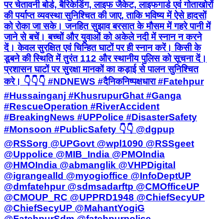
पर चेतावनी बोर्ड, बैरिकेडिंग, लाइफ जैकेट, लाइफगार्ड एवं गोताखोरों
की पर्याप्त व्यवस्था सुनिश्चित की जाए, ताकि भविष्य में ऐसे हादसों
को रोका जा सके। जनहित सुझाव बरसात के मौसम में गहरे पानी में
जाने से बचें। बच्चों और युवाओं को अकेले नदी में स्नान न करने
दें। केवल सुरक्षित एवं चिन्हित घाटों पर ही स्नान करें। किसी के
डूबने की स्थिति में तुरंत 112 और स्थानीय पुलिस को सूचना दें।
प्रशासन घाटों पर सुरक्षा मानकों का कड़ाई से पालन सुनिश्चित
करे। 👇👇👇 #NDNEWS #दैनिकनिष्पक्षधारा #Fatehpur
#Hussainganj #KhusrupurGhat #Ganga
#RescueOperation #RiverAccident
#BreakingNews #UPPolice #DisasterSafety
#Monsoon #PublicSafety 👇👇 @dgpup
@RSSorg @UPGovt @wpl1090 @RSSgeet
@Uppolice @MIB_India @PMOIndia
@HMOIndia @abmanglik @VHPDigital
@igrangealld @myogioffice @InfoDeptUP
@dmfatehpur @sdmsadarftp @CMOfficeUP
@CMOUP_RC @UPPRD1948 @ChiefSecyUP
@ChiefSecyUP @MahantYogiG
@FatehpurSdm @fatehpurpolice