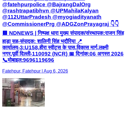
@fatehpurpolice @BajrangDalOrg
@rashtrapatibhvn @UPMahilaKalyan
@112UttarPradesh @myogiadityanath
@CommissionerPrg @ADGZonPrayagraj 👇👇
🟥 NDNEWS | निष्पक्ष धारा मुख्य संपादक/संस्थापक:राजन सिंह
हाड़ा सह-संपादक: शालिनी सिंह भदौरिया 📍
कार्यालय-3:U158,हीरा स्वीट्स के पास,विकास मार्ग,लक्ष्मी
नगर,पूर्वी दिल्ली-110092 (NCR) 📅 दिनांक:06 अगस्त 2026
📞मोबाइल:9696119696
Fatehpur, Fatehpur | Aug 6, 2026