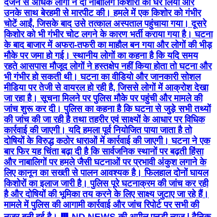
दर्जन से अधिक लोगों ने दो नाबालिग किशोरों को घेर लिया और
उनके साथ बेरहमी से मारपीट की। हमले में एक किशोर को गंभीर
चोटें आईं, जिसके बाद उसे तत्काल अस्पताल पहुंचाया गया। दूसरे
किशोर को भी गंभीर चोट लगने के कारण भर्ती कराया गया है। घटना
के बाद बाजार में अफरा-तफरी का माहौल बन गया और लोगों की भीड़
मौके पर जमा हो गई। स्थानीय लोगों का कहना है कि यदि समय
रहते आसपास मौजूद लोगों ने हस्तक्षेप नहीं किया होता तो घटना और
भी गंभीर हो सकती थी। घटना का वीडियो और जानकारी सोशल
मीडिया पर तेजी से वायरल हो रही है, जिससे लोगों में आक्रोश देखा
जा रहा है। सूचना मिलने पर पुलिस मौके पर पहुंची और मामले की
जांच शुरू कर दी। पुलिस का कहना है कि घटना से जुड़े सभी तथ्यों
की जांच की जा रही है तथा तहरीर एवं साक्ष्यों के आधार पर विधिक
कार्रवाई की जाएगी। यदि हमला पूर्व नियोजित पाया जाता है तो
दोषियों के विरुद्ध कठोर धाराओं में कार्रवाई की जाएगी। घटना ने एक
बार फिर यह चिंता बढ़ा दी है कि सार्वजनिक स्थानों पर बढ़ती हिंसा
और नाबालिगों पर हमले जैसी घटनाओं पर प्रभावी अंकुश लगाने के
लिए कानून का सख्ती से पालन आवश्यक है। फिलहाल दोनों घायल
किशोरों का इलाज जारी है। पुलिस पूरे घटनाक्रम की जांच कर रही
है और दोषियों की भूमिका तय करने के लिए साक्ष्य जुटाए जा रहे हैं।
मामले में पुलिस की आगामी कार्रवाई और जांच रिपोर्ट पर सभी की
नजर बनी हुई है। 🟥 ND NEWS की अपील एनडी न्यूज़ | दैनिक