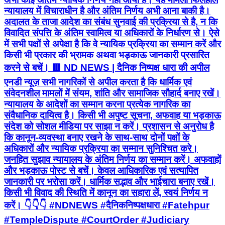
न्यायालय में विचाराधीन है और अंतिम निर्णय अभी आना बाकी है।
अदालत के ताजा आदेश का संबंध सुनवाई की प्रक्रिया से है, न कि
विवादित संपत्ति के अंतिम स्वामित्व या अधिकारों के निर्धारण से। ऐसे
में सभी पक्षों से अपेक्षा है कि वे न्यायिक प्रक्रिया का सम्मान करें और
किसी भी प्रकार की भ्रामक अथवा भड़काऊ जानकारी प्रसारित
करने से बचें। 🟥 ND NEWS | दैनिक निष्पक्ष धारा की अपील
एनडी न्यूज़ सभी नागरिकों से अपील करता है कि धार्मिक एवं
संवेदनशील मामलों में संयम, शांति और सामाजिक सौहार्द बनाए रखें।
न्यायालय के आदेशों का सम्मान करना प्रत्येक नागरिक का
संवैधानिक दायित्व है। किसी भी अपुष्ट सूचना, अफवाह या भड़काऊ
संदेश को सोशल मीडिया पर साझा न करें। प्रशासन से अनुरोध है
कि कानून-व्यवस्था बनाए रखने के साथ-साथ दोनों पक्षों के
अधिकारों और न्यायिक प्रक्रिया का सम्मान सुनिश्चित करे।
जनहित सुझाव न्यायालय के अंतिम निर्णय का सम्मान करें। अफवाहों
और भड़काऊ पोस्ट से बचें। केवल आधिकारिक एवं सत्यापित
जानकारी पर भरोसा करें। धार्मिक सद्भाव और भाईचारा बनाए रखें।
किसी भी विवाद की स्थिति में कानून का सहारा लें, स्वयं निर्णय न
करें। 👇👇👇 #NDNEWS #दैनिकनिष्पक्षधारा #Fatehpur
#TempleDispute #CourtOrder #Judiciary