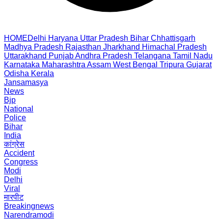
HOME
Delhi
Haryana
Uttar Pradesh
Bihar
Chhattisgarh
Madhya Pradesh
Rajasthan
Jharkhand
Himachal Pradesh
Uttarakhand
Punjab
Andhra Pradesh
Telangana
Tamil Nadu
Karnataka
Maharashtra
Assam
West Bengal
Tripura
Gujarat
Odisha
Kerala
Jansamasya
News
Bjp
National
Police
Bihar
India
कांग्रेस
Accident
Congress
Modi
Delhi
Viral
मारपीट
Breakingnews
Narendramodi