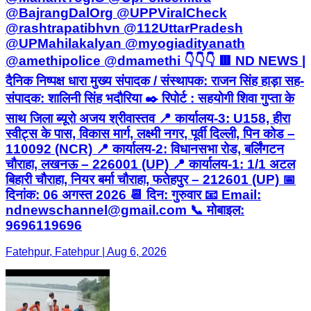
@BajrangDalOrg @UPPViralCheck
@rashtrapatibhvn @112UttarPradesh
@UPMahilakalyan @myogiadityanath
@amethipolice @dmamethi 👇👇👇 🟥 ND NEWS |
दैनिक निष्पक्ष धारा मुख्य संपादक / संस्थापक: राजन सिंह हाड़ा सह-
संपादक: शालिनी सिंह भदौरिया ✒️ रिपोर्ट : सहयोगी शिवा गुप्ता के
साथ जिला ब्यूरो अजय श्रीवास्तव 📍 कार्यालय-3: U158, हीरा
स्वीट्स के पास, विकास मार्ग, लक्ष्मी नगर, पूर्वी दिल्ली, पिन कोड –
110092 (NCR) 📍 कार्यालय-2: विधानसभा रोड, बर्लिंगटन
चौराहा, लखनऊ – 226001 (UP) 📍 कार्यालय-1: 1/1 अटल
बिहारी चौराहा, नियर बर्मा चौराहा, फतेहपुर – 212601 (UP) 📅
दिनांक: 06 अगस्त 2026 📆 दिन: गुरुवार 📧 Email:
ndnewschannel@gmail.com 📞 मोबाइल:
9696119696
Fatehpur, Fatehpur | Aug 6, 2026