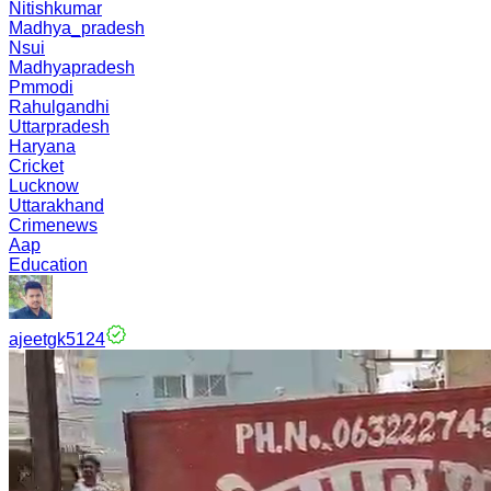
Nitishkumar
Madhya_pradesh
Nsui
Madhyapradesh
Pmmodi
Rahulgandhi
Uttarpradesh
Haryana
Cricket
Lucknow
Uttarakhand
Crimenews
Aap
Education
ajeetgk5124