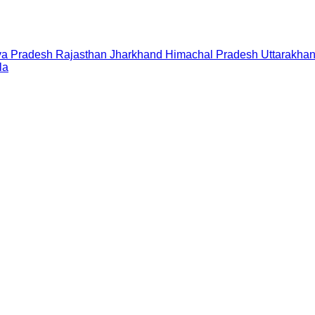
a Pradesh
Rajasthan
Jharkhand
Himachal Pradesh
Uttarakha
la