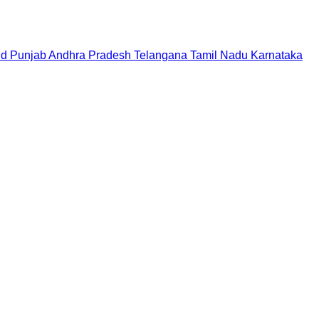
nd
Punjab
Andhra Pradesh
Telangana
Tamil Nadu
Karnataka