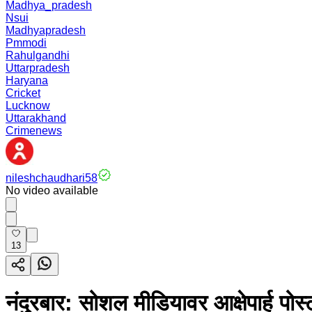
Madhya_pradesh
Nsui
Madhyapradesh
Pmmodi
Rahulgandhi
Uttarpradesh
Haryana
Cricket
Lucknow
Uttarakhand
Crimenews
nileshchaudhari58
No video available
13
नंदुरबार: सोशल मीडियावर आक्षेपार्ह प