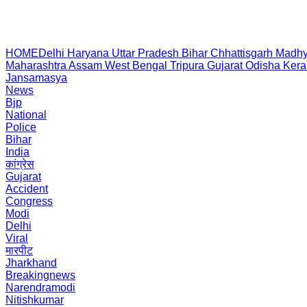
HOME
Delhi
Haryana
Uttar Pradesh
Bihar
Chhattisgarh
Madhy
Maharashtra
Assam
West Bengal
Tripura
Gujarat
Odisha
Kera
Jansamasya
News
Bjp
National
Police
Bihar
India
कांग्रेस
Gujarat
Accident
Congress
Modi
Delhi
Viral
मारपीट
Jharkhand
Breakingnews
Narendramodi
Nitishkumar