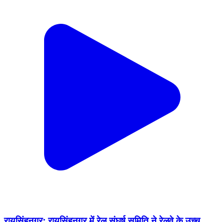
रायसिंहनगर: रायसिंहनगर में रेल संघर्ष समिति ने रेलवे के उच्च