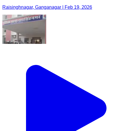
Raisinghnagar, Ganganagar | Feb 19, 2026