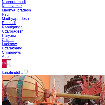
Narendramodi
Nitishkumar
Madhya_pradesh
Nsui
Madhyapradesh
Pmmodi
Rahulgandhi
Uttarpradesh
Haryana
Cricket
Lucknow
Uttarakhand
Crimenews
Aap
kunalmiddha