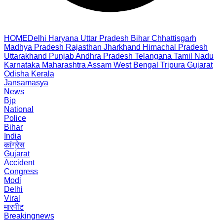
HOME
Delhi
Haryana
Uttar Pradesh
Bihar
Chhattisgarh
Madhya Pradesh
Rajasthan
Jharkhand
Himachal Pradesh
Uttarakhand
Punjab
Andhra Pradesh
Telangana
Tamil Nadu
Karnataka
Maharashtra
Assam
West Bengal
Tripura
Gujarat
Odisha
Kerala
Jansamasya
News
Bjp
National
Police
Bihar
India
कांग्रेस
Gujarat
Accident
Congress
Modi
Delhi
Viral
मारपीट
Breakingnews