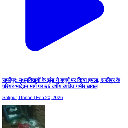
सफीपुर: मधुमक्खियों के झुंड ने बुजुर्ग पर किया हमला, सफीपुर के
परियर-भादेवन मार्ग पर 65 वर्षीय व्यक्ति गंभीर घायल
Safipur, Unnao | Feb 20, 2026