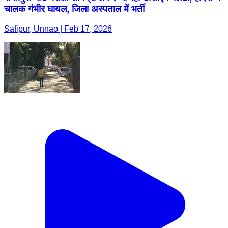
चालक गंभीर घायल, जिला अस्पताल में भर्ती
Safipur, Unnao | Feb 17, 2026