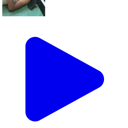
सफीपुर: ऑटो रिक्शा ने बाइक सवार को मारी जोरदार टक्कर,
सफीपुर-मियागंज मार्ग पर युवक की हालत गंभीर