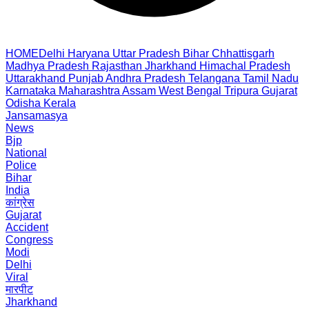
HOME
Delhi
Haryana
Uttar Pradesh
Bihar
Chhattisgarh
Madhya Pradesh
Rajasthan
Jharkhand
Himachal Pradesh
Uttarakhand
Punjab
Andhra Pradesh
Telangana
Tamil Nadu
Karnataka
Maharashtra
Assam
West Bengal
Tripura
Gujarat
Odisha
Kerala
Jansamasya
News
Bjp
National
Police
Bihar
India
कांग्रेस
Gujarat
Accident
Congress
Modi
Delhi
Viral
मारपीट
Jharkhand