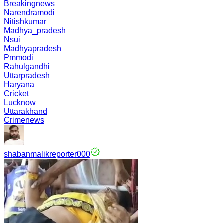
Breakingnews
Narendramodi
Nitishkumar
Madhya_pradesh
Nsui
Madhyapradesh
Pmmodi
Rahulgandhi
Uttarpradesh
Haryana
Cricket
Lucknow
Uttarakhand
Crimenews
shabanmalikreporter000