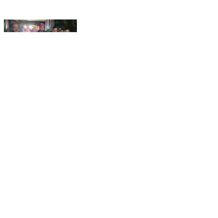
सफीपुर: सफीपुर में मानस रामायण पाठ का आयोजन, विधायक ने
पहुंचकर किया शामिल, सुख-शांति की कामना की
Safipur, Unnao | Feb 15, 2026