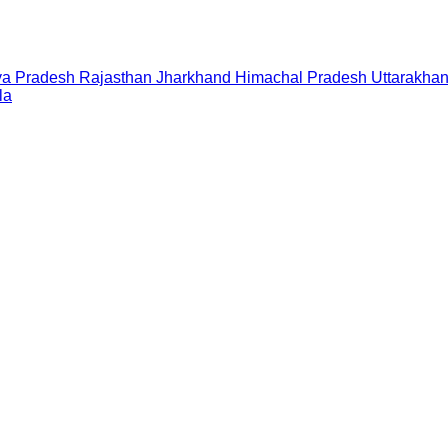
a Pradesh
Rajasthan
Jharkhand
Himachal Pradesh
Uttarakha
la