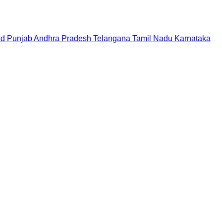
nd
Punjab
Andhra Pradesh
Telangana
Tamil Nadu
Karnataka