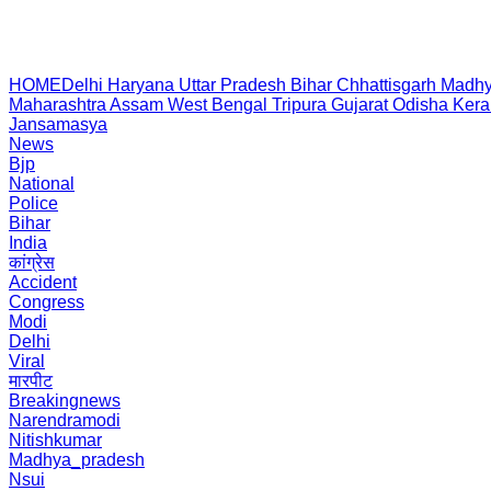
HOME
Delhi
Haryana
Uttar Pradesh
Bihar
Chhattisgarh
Madhy
Maharashtra
Assam
West Bengal
Tripura
Gujarat
Odisha
Kera
Jansamasya
News
Bjp
National
Police
Bihar
India
कांग्रेस
Accident
Congress
Modi
Delhi
Viral
मारपीट
Breakingnews
Narendramodi
Nitishkumar
Madhya_pradesh
Nsui