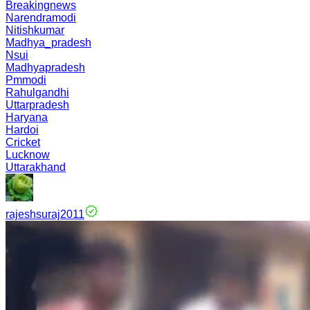
Breakingnews
Narendramodi
Nitishkumar
Madhya_pradesh
Nsui
Madhyapradesh
Pmmodi
Rahulgandhi
Uttarpradesh
Haryana
Hardoi
Cricket
Lucknow
Uttarakhand
rajeshsuraj2011