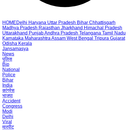
HOME
Delhi
Haryana
Uttar Pradesh
Bihar
Chhattisgarh
Madhya Pradesh
Rajasthan
Jharkhand
Himachal Pradesh
Uttarakhand
Punjab
Andhra Pradesh
Telangana
Tamil Nadu
Karnataka
Maharashtra
Assam
West Bengal
Tripura
Gujarat
Odisha
Kerala
Jansamasya
News
पुलिस
Bjp
National
Police
Bihar
India
कांग्रेस
भाजपा
Accident
Congress
Modi
Delhi
Viral
मारपीट