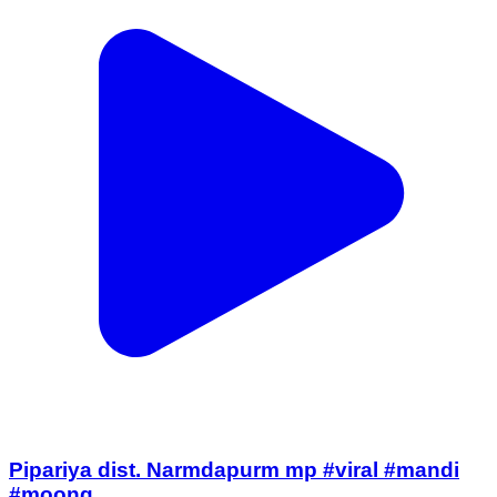
Pipariya dist. Narmdapurm mp #viral #mandi
#moong