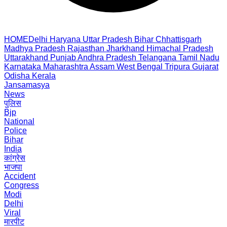
HOME
Delhi
Haryana
Uttar Pradesh
Bihar
Chhattisgarh
Madhya Pradesh
Rajasthan
Jharkhand
Himachal Pradesh
Uttarakhand
Punjab
Andhra Pradesh
Telangana
Tamil Nadu
Karnataka
Maharashtra
Assam
West Bengal
Tripura
Gujarat
Odisha
Kerala
Jansamasya
News
पुलिस
Bjp
National
Police
Bihar
India
कांग्रेस
भाजपा
Accident
Congress
Modi
Delhi
Viral
मारपीट