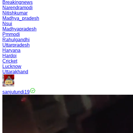
Breakingnews
Narendramodi
Nitishkumar
Madhya_pradesh
Nsui
Madhyapradesh
Pmmodi
Rahulgandhi
Uttarpradesh
Haryana
Hardoi
Cricket
Lucknow
Uttarakhand
sanjutundi19