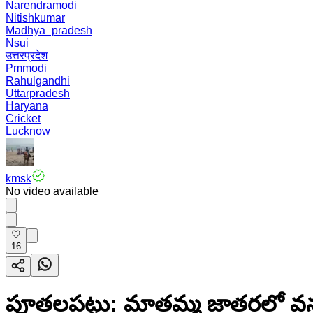
Narendramodi
Nitishkumar
Madhya_pradesh
Nsui
उत्तरप्रदेश
Pmmodi
Rahulgandhi
Uttarpradesh
Haryana
Cricket
Lucknow
kmsk
No video available
16
పూతలపట్టు: మాతమ్మ జాతరలో వనము