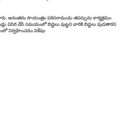
చారు. అనంతరం సాయంత్రం పరిసరాముడు తపస్సును కార్యక్రమం
 విసిరి వేసే సమయంలో బిడ్డలు పుట్టని వారికి బిడ్డలు పుడతారని
ంలో నిర్వహించడం విశేషం