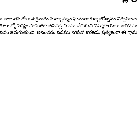
నాలుగవ రోజు శుక్రవారం మధ్యాహ్నం ఘనంగా కళ్యాణోత్సవం నిర్వహిం
కుతూ ఒక్కోపద్యం పాడుతూ తపస్సు మాను చేరుకుని నిమ్మకాయలు అరటి పండ్లు
ోవడం జరుగుతుంది. అనంతరం వనము నోటితో కొరకడం ప్రత్యేకంగా ఈ గ్రామ