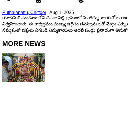
Puthalapattu, Chittoor
|
Aug 1, 2025
యాదమరి మండలంలోని దసరా పల్లి గ్రామంలో మాతమ్మ జాతరలో భాగంగా 
నిర్వహించారు. ఈ కార్యక్రమం ముఖ్య ఉద్దేశం తపస్మాను ఒకో మెట్టు ఎక్
నమ్మకంతో భక్తులు ఎగబడి నిమ్మకాయలు అరటి పండ్లు ప్రసాదంగా తీసుక
MORE NEWS