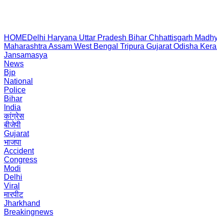
HOME
Delhi
Haryana
Uttar Pradesh
Bihar
Chhattisgarh
Madhy
Maharashtra
Assam
West Bengal
Tripura
Gujarat
Odisha
Kera
Jansamasya
News
Bjp
National
Police
Bihar
India
कांग्रेस
बीजेपी
Gujarat
भाजपा
Accident
Congress
Modi
Delhi
Viral
मारपीट
Jharkhand
Breakingnews