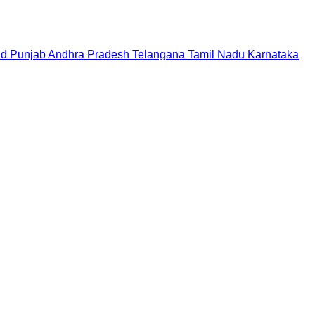
nd
Punjab
Andhra Pradesh
Telangana
Tamil Nadu
Karnataka