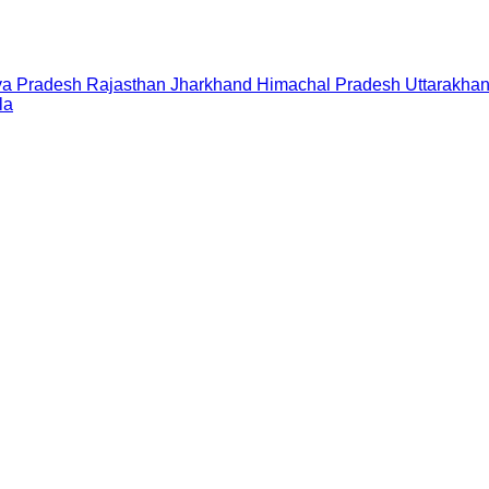
a Pradesh
Rajasthan
Jharkhand
Himachal Pradesh
Uttarakha
la