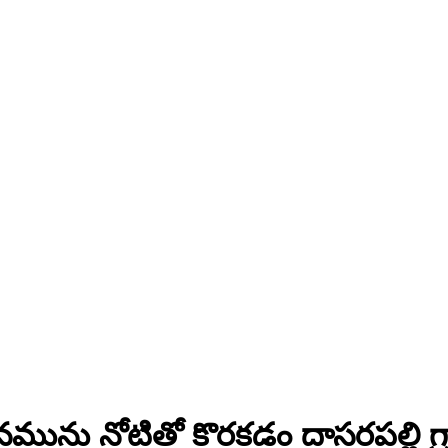
ను నోటితో కొరకడం దాసరపల్లి గ్