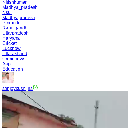
Nitishkumar
Madhya_pradesh
Nsui
Madhyapradesh
Pmmodi
Rahulgandhi
Uttarpradesh
Haryana
Cricket
Lucknow
Uttarakhand
Crimenews
Aap
Education
sanjaykush.jhs