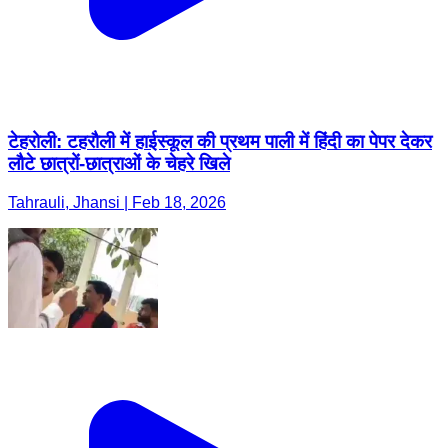
टेहरोली: टहरौली में हाईस्कूल की प्रथम पाली में हिंदी का पेपर देकर
लौटे छात्रों-छात्राओं के चेहरे खिले
Tahrauli, Jhansi | Feb 18, 2026