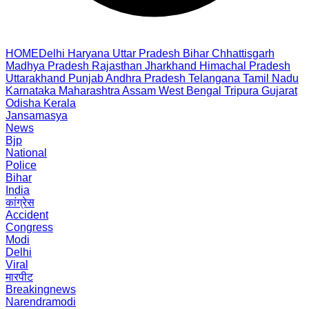
HOME
Delhi
Haryana
Uttar Pradesh
Bihar
Chhattisgarh
Madhya Pradesh
Rajasthan
Jharkhand
Himachal Pradesh
Uttarakhand
Punjab
Andhra Pradesh
Telangana
Tamil Nadu
Karnataka
Maharashtra
Assam
West Bengal
Tripura
Gujarat
Odisha
Kerala
Jansamasya
News
Bjp
National
Police
Bihar
India
कांग्रेस
Accident
Congress
Modi
Delhi
Viral
मारपीट
Breakingnews
Narendramodi