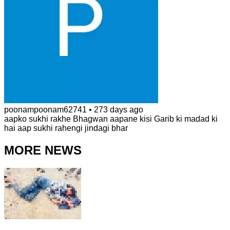
poonampoonam62741
•
273 days ago
aapko sukhi rakhe Bhagwan aapane kisi Garib ki madad ki
hai aap sukhi rahengi jindagi bhar
MORE NEWS