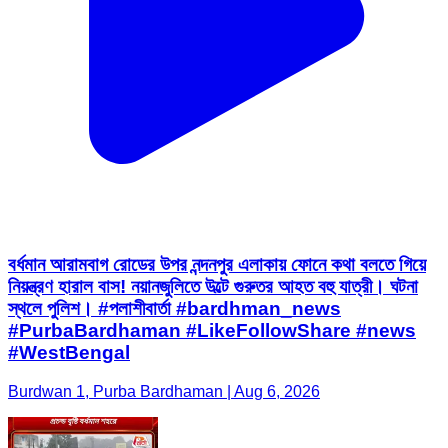
বর্ধমান আরামবাগ রোডের উপর নন্দনপুর এলাকায় ফোনে কথা বলতে গিয়ে
নিয়ন্ত্রণ হারাল বাস! নয়ানজুলিতে উল্টে গুরুতর আহত বহু যাত্রী। ঘটনা
স্থলে পুলিশ। #পলাশীবার্তা #bardhman_news
#PurbaBardhaman #LikeFollowShare #news
#WestBengal
Burdwan 1, Purba Bardhaman | Aug 6, 2026