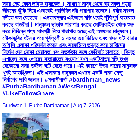
সময় নেই কোন লাইফ জ্যাকেট । সাধারণ মানুষ থেকে বহু স্কুল পড়ুয়া
জীবনের ঝুঁকি নিয়ে এভাবেই প্রতিদিন নদী পারাপার হচ্ছেন। বর্ষার মরশুম
নদীতে জল বেড়েছে। এমতাবস্থায় এইভাবে দড়ি ধরেই ঝুঁকিপূর্ণ যাতায়াত
করছে যাত্রীরা। মানুষজন ছাড়াও পারাপার করছে মোটরবাইক থেকে শুরু
করে বিভিন্ন পণ্য সামগ্রী নিয়ে পারাপার হচ্ছে এই অঞ্চলের মানুষজন।
নৌকাডুবির ঘটনার পরে পূর্বস্থলী ১ নম্বর এর ভিডিও এবং নাদন ঘাট থানার
আইসি এলাকা পরিদর্শন করেন এবং সরজমিনে তদন্ত করে মাঝিদের
নির্দেশ দেন নৌকা মেরামত এবং সতর্কতার সঙ্গে ফেরিঘাট চালাতে। কিন্তু
এপাড়ের সঙ্গে ওপারের যাতায়াতের সংযোগ যখন একটিমাত্র দড়ি তখন
যেকোনো সময় দুর্ঘটনা ঘটে যেতে পারে। এই কারণে উভয় পারের মানুষজন
খুবই আতঙ্কিত। এই এলাকার মানুষজন এখানে একটি পাকা সেতু
নির্মাণের দাবি জানান। #পলাশীবার্তা #bardhman_news
#PurbaBardhaman #WestBengal
#LikeFollowShare
Burdwan 1, Purba Bardhaman | Aug 7, 2026