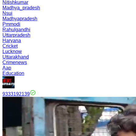
Nitishkumar
Madhya_pradesh
Nsui
Madhyapradesh
Pmmodi
Rahulgandhi
Uttarpradesh
Haryana
Cricket
Lucknow
Uttarakhand
Crimenews
Aap
Education
9333192139