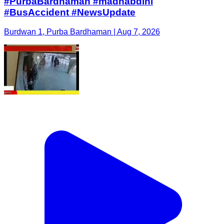
#PurbaBardhaman #madhabdihi
#BusAccident #NewsUpdate
Burdwan 1, Purba Bardhaman | Aug 7, 2026