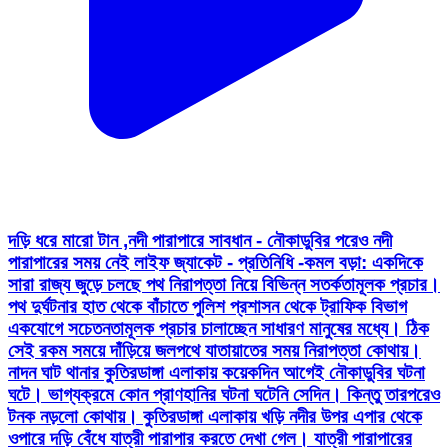
দড়ি ধরে মারো টান ,নদী পারাপারে সাবধান - নৌকাডুবির পরেও নদী
পারাপারের সময় নেই লাইফ জ্যাকেট - প্রতিনিধি -কমল বড়া: একদিকে
সারা রাজ্য জুড়ে চলছে পথ নিরাপত্তা নিয়ে বিভিন্ন সতর্কতামূলক প্রচার।
পথ দুর্ঘটনার হাত থেকে বাঁচাতে পুলিশ প্রশাসন থেকে ট্রাফিক বিভাগ
একযোগে সচেতনতামূলক প্রচার চালাচ্ছেন সাধারণ মানুষের মধ্যে। ঠিক
সেই রকম সময়ে দাঁড়িয়ে জলপথে যাতায়াতের সময় নিরাপত্তা কোথায়।
নাদন ঘাট থানার কুতিরডাঙ্গা এলাকায় কয়েকদিন আগেই নৌকাডুবির ঘটনা
ঘটে। ভাগ্যক্রমে কোন প্রাণহানির ঘটনা ঘটেনি সেদিন। কিন্তু তারপরেও
টনক নড়লো কোথায়। কুতিরডাঙ্গা এলাকায় খড়ি নদীর উপর এপার থেকে
ওপারে দড়ি বেঁধে যাত্রী পারাপার করতে দেখা গেল। যাত্রী পারাপারের