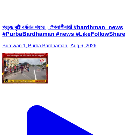
প্রচন্ড বৃষ্টি বর্ধমান শহরে। #পলাশীবার্তা #bardhman_news
#PurbaBardhaman #news #LikeFollowShare
Burdwan 1, Purba Bardhaman | Aug 6, 2026