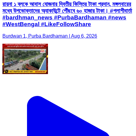
রায়না ১ ব্লকে আবাস যোজনার দ্বিতীয় কিস্তির টাকা প্রদান, মঙ্গলবারের
মধ্যে উপভোক্তাদের অ্যাকাউন্টে পৌঁছবে ৬০ হাজার টাকা। #পলাশীবার্তা
#bardhman_news #PurbaBardhaman #news
#WestBengal #LikeFollowShare
Burdwan 1, Purba Bardhaman | Aug 6, 2026