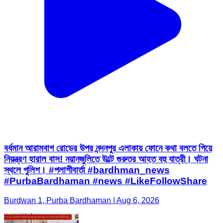
বর্ধমান আরামবাগ রোডের উপর নন্দনপুর এলাকায় ফোনে কথা বলতে গিয়ে
নিয়ন্ত্রণ হারাল বাস! নয়ানজুলিতে উল্টে গুরুতর আহত বহু যাত্রী। ঘটনা
স্থলে পুলিশ। #পলাশীবার্তা #bardhman_news
#PurbaBardhaman #news #LikeFollowShare
Burdwan 1, Purba Bardhaman | Aug 6, 2026