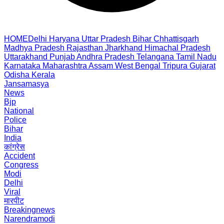
HOME
Delhi
Haryana
Uttar Pradesh
Bihar
Chhattisgarh
Madhya Pradesh
Rajasthan
Jharkhand
Himachal Pradesh
Uttarakhand
Punjab
Andhra Pradesh
Telangana
Tamil Nadu
Karnataka
Maharashtra
Assam
West Bengal
Tripura
Gujarat
Odisha
Kerala
Jansamasya
News
Bjp
National
Police
Bihar
India
कांग्रेस
Accident
Congress
Modi
Delhi
Viral
मारपीट
Breakingnews
Narendramodi