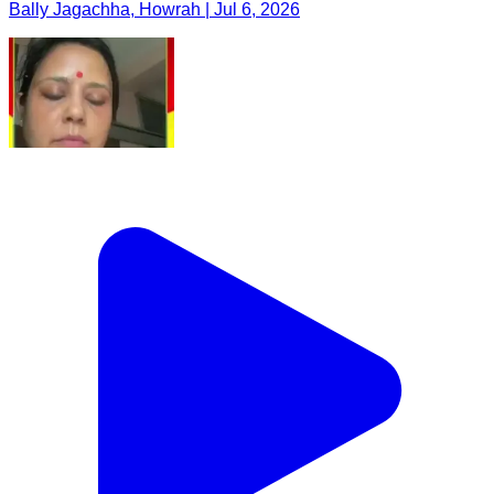
Bally Jagachha, Howrah | Jul 6, 2026