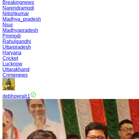
Breakingnews
Narendramodi
Nitishkumar
Madhya_pradesh
Nsui
Madhyapradesh
Pmmodi
Rahulgandhi
Uttarpradesh
Haryana
Cricket
Lucknow
Uttarakhand
Crimenews
debhowrah1