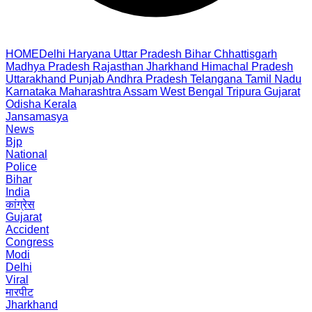
HOME
Delhi
Haryana
Uttar Pradesh
Bihar
Chhattisgarh
Madhya Pradesh
Rajasthan
Jharkhand
Himachal Pradesh
Uttarakhand
Punjab
Andhra Pradesh
Telangana
Tamil Nadu
Karnataka
Maharashtra
Assam
West Bengal
Tripura
Gujarat
Odisha
Kerala
Jansamasya
News
Bjp
National
Police
Bihar
India
कांग्रेस
Gujarat
Accident
Congress
Modi
Delhi
Viral
मारपीट
Jharkhand