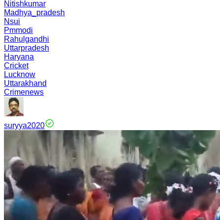
Nitishkumar
Madhya_pradesh
Nsui
Pmmodi
Rahulgandhi
Uttarpradesh
Haryana
Cricket
Lucknow
Uttarakhand
Crimenews
suryya2020