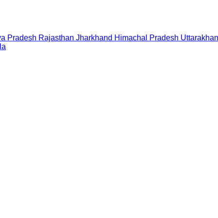
a Pradesh
Rajasthan
Jharkhand
Himachal Pradesh
Uttarakha
la