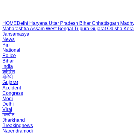
HOME
Delhi
Haryana
Uttar Pradesh
Bihar
Chhattisgarh
Madhy
Maharashtra
Assam
West Bengal
Tripura
Gujarat
Odisha
Kera
Jansamasya
News
Bjp
National
Police
Bihar
India
कांग्रेस
बीजेपी
Gujarat
Accident
Congress
Modi
Delhi
Viral
मारपीट
Jharkhand
Breakingnews
Narendramodi