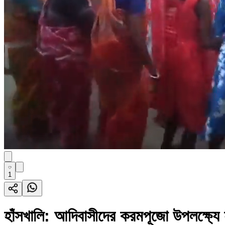
1
হাঁসখালি: আদিবাসীদের করমপূজো উপলক্ষ্যে হাঁস