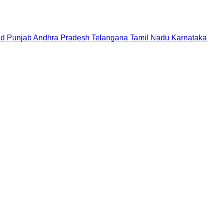
nd
Punjab
Andhra Pradesh
Telangana
Tamil Nadu
Karnataka