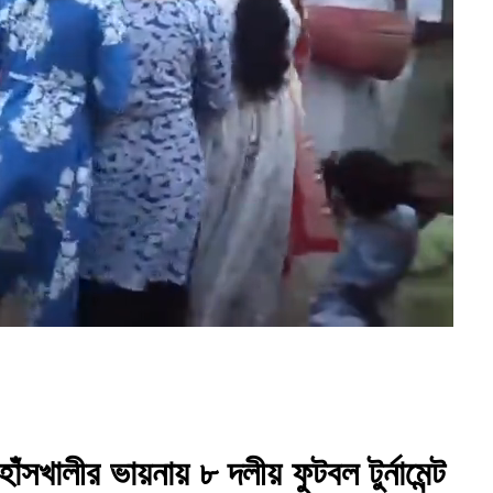
খালীর ভায়নায় ৮ দলীয় ফুটবল টুর্নামেন্ট