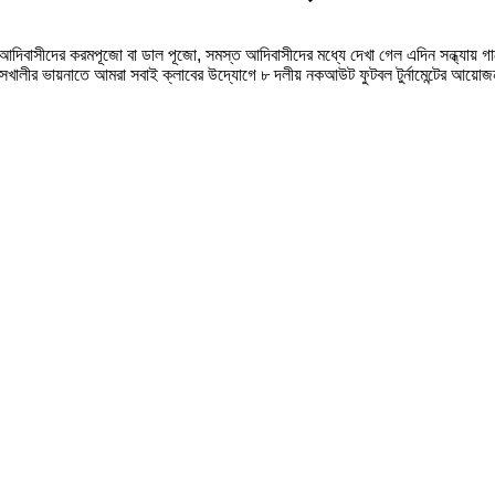
 ছিলো আদিবাসীদের করমপূজো বা ডাল পূজো, সমস্ত আদিবাসীদের মধ্যে দেখা গেল এদিন সন্ধ্যায়
াঁসখালীর ভায়নাতে আমরা সবাই ক্লাবের উদ্যোগে ৮ দলীয় নকআউট ফুটবল টুর্নামেন্টের আয়োজ