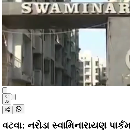
36
વટવા: નરોડા સ્વામિનારાયણ પાર્ક