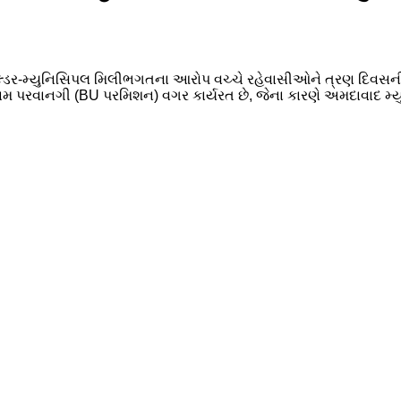
બિલ્ડર-મ્યુનિસિપલ મિલીભગતના આરોપ વચ્ચે રહેવાસીઓને ત્રણ દિવસન
ધકામ પરવાનગી (BU પરમિશન) વગર કાર્યરત છે, જેના કારણે અમદાવાદ મ્ય