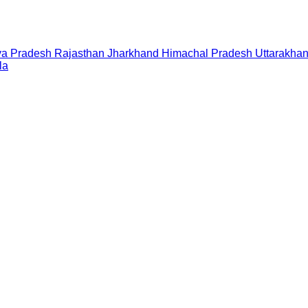
a Pradesh
Rajasthan
Jharkhand
Himachal Pradesh
Uttarakha
la