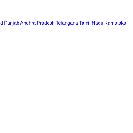
nd
Punjab
Andhra Pradesh
Telangana
Tamil Nadu
Karnataka