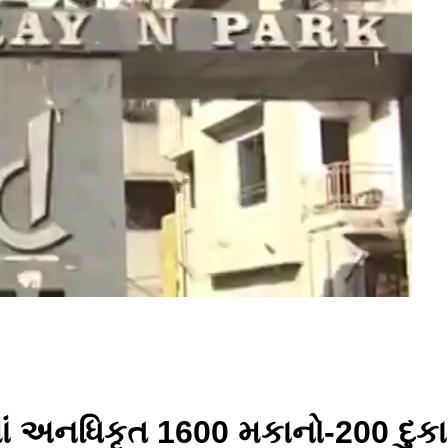
માં અનધિકૃત 1600 મકાનો-200 દુકા