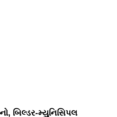
નો, બિલ્ડર-મ્યુનિસિપલ