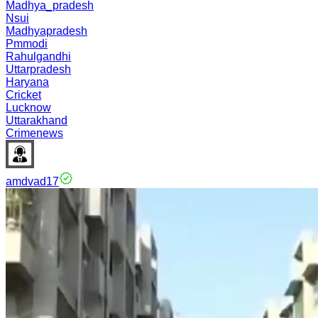
Madhya_pradesh
Nsui
Madhyapradesh
Pmmodi
Rahulgandhi
Uttarpradesh
Haryana
Cricket
Lucknow
Uttarakhand
Crimenews
amdvad17