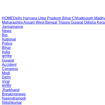
HOME
Delhi
Haryana
Uttar Pradesh
Bihar
Chhattisgarh
Madhy
Maharashtra
Assam
West Bengal
Tripura
Gujarat
Odisha
Kera
Jansamasya
News
Bjp
National
Police
Bihar
India
कांग्रेस
Gujarat
Accident
Congress
Modi
Delhi
Viral
मारपीट
Jharkhand
Breakingnews
Narendramodi
Nitishkumar