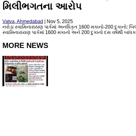
મિલીભગતના આરોપ
Vatva, Ahmedabad
|
Nov 5, 2025
નરોડા સ્વામિનારાયણ પાર્કમાં અનધિકૃત 1600 મકાનો-200 દુકાનો: 
સ્વામિનારાયણ પાર્કમાં 1600 મકાનો અને 200 દુકાનો દસ વર્ષથી બાં
MORE NEWS