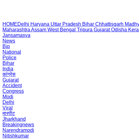
HOME
Delhi
Haryana
Uttar Pradesh
Bihar
Chhattisgarh
Madhy
Maharashtra
Assam
West Bengal
Tripura
Gujarat
Odisha
Kera
Jansamasya
News
Bjp
National
Police
Bihar
India
कांग्रेस
Gujarat
Accident
Congress
Modi
Delhi
Viral
मारपीट
Jharkhand
Breakingnews
Narendramodi
Nitishkumar