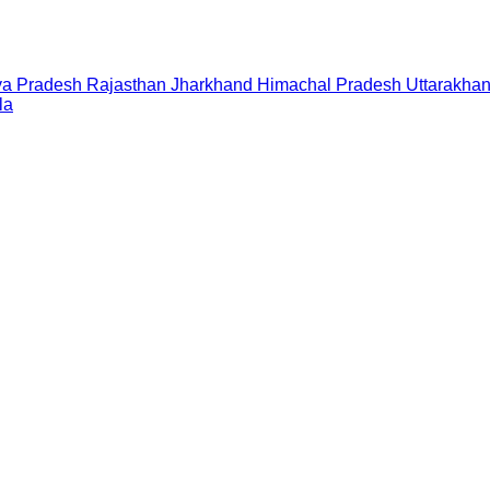
a Pradesh
Rajasthan
Jharkhand
Himachal Pradesh
Uttarakha
la