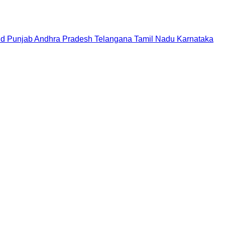
nd
Punjab
Andhra Pradesh
Telangana
Tamil Nadu
Karnataka