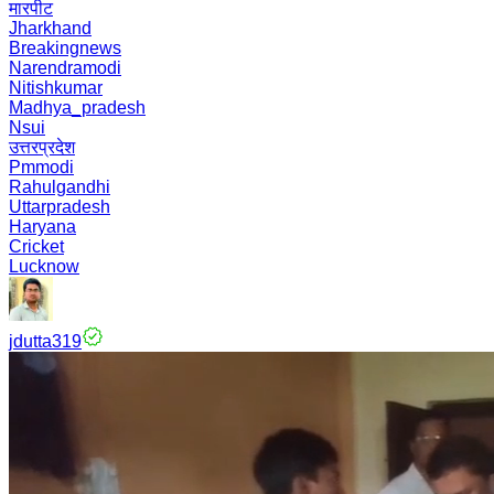
मारपीट
Jharkhand
Breakingnews
Narendramodi
Nitishkumar
Madhya_pradesh
Nsui
उत्तरप्रदेश
Pmmodi
Rahulgandhi
Uttarpradesh
Haryana
Cricket
Lucknow
jdutta319