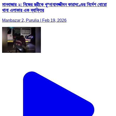
মানবাজার ২: নিজের স্ত্রীকে খু*ন!যাবজ্জীবন কারাদণ্ডের নির্দেশ বোরো
থানা এলাকার এক ব্যাক্তির
Manbazar 2, Purulia | Feb 19, 2026