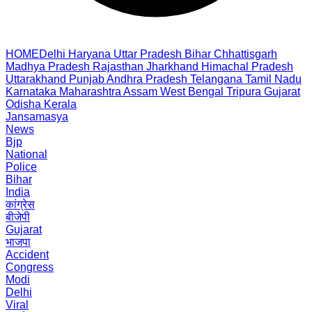
HOME
Delhi
Haryana
Uttar Pradesh
Bihar
Chhattisgarh
Madhya Pradesh
Rajasthan
Jharkhand
Himachal Pradesh
Uttarakhand
Punjab
Andhra Pradesh
Telangana
Tamil Nadu
Karnataka
Maharashtra
Assam
West Bengal
Tripura
Gujarat
Odisha
Kerala
Jansamasya
News
Bjp
National
Police
Bihar
India
कांग्रेस
बीजेपी
Gujarat
भाजपा
Accident
Congress
Modi
Delhi
Viral