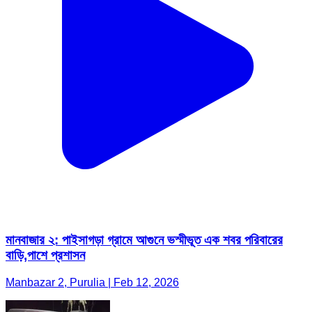
মানবাজার ২: পাইসাগড়া গ্রামে আগুনে ভস্মীভূত এক শবর পরিবারের
বাড়ি,পাশে প্রশাসন
Manbazar 2, Purulia | Feb 12, 2026