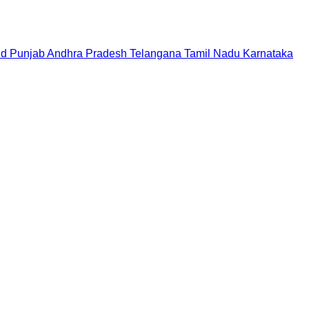
nd
Punjab
Andhra Pradesh
Telangana
Tamil Nadu
Karnataka