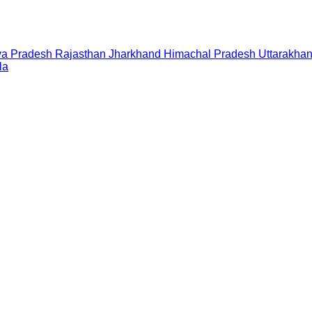
a Pradesh
Rajasthan
Jharkhand
Himachal Pradesh
Uttarakha
la