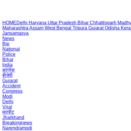
HOME
Delhi
Haryana
Uttar Pradesh
Bihar
Chhattisgarh
Madhy
Maharashtra
Assam
West Bengal
Tripura
Gujarat
Odisha
Kera
Jansamasya
News
Bjp
National
Police
Bihar
India
कांग्रेस
बीजेपी
Gujarat
Accident
Congress
Modi
Delhi
Viral
मारपीट
Jharkhand
Breakingnews
Narendramodi