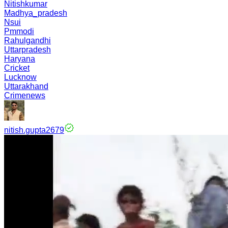
Nitishkumar
Madhya_pradesh
Nsui
Pmmodi
Rahulgandhi
Uttarpradesh
Haryana
Cricket
Lucknow
Uttarakhand
Crimenews
nitish.gupta2679