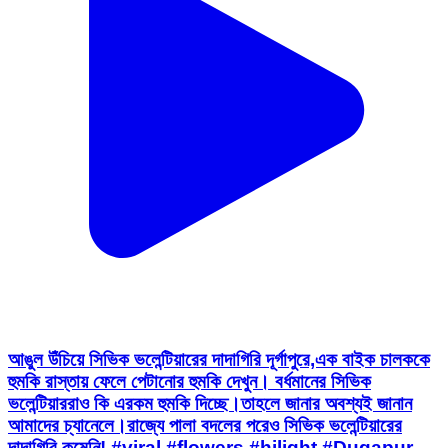
আঙুল উঁচিয়ে সিভিক ভলেন্টিয়ারের দাদাগিরি দূর্গাপুরে,এক বাইক চালককে
হুমকি রাস্তায় ফেলে পেটানোর হুমকি দেখুন। বর্ধমানের সিভিক
ভলেন্টিয়াররাও কি এরকম হুমকি দিচ্ছে।তাহলে জানার অবশ্যই জানান
আমাদের চ্যানেলে।রাজ্যে পালা বদলের পরেও সিভিক ভলেন্টিয়ারের
দাদাগিরি কমেনি! #viral #flowers #hilight #Dugapur