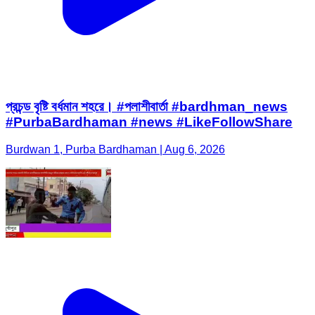
প্রচন্ড বৃষ্টি বর্ধমান শহরে। #পলাশীবার্তা #bardhman_news
#PurbaBardhaman #news #LikeFollowShare
Burdwan 1, Purba Bardhaman | Aug 6, 2026