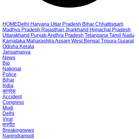
HOME
Delhi
Haryana
Uttar Pradesh
Bihar
Chhattisgarh
Madhya Pradesh
Rajasthan
Jharkhand
Himachal Pradesh
Uttarakhand
Punjab
Andhra Pradesh
Telangana
Tamil Nadu
Karnataka
Maharashtra
Assam
West Bengal
Tripura
Gujarat
Odisha
Kerala
Jansamasya
News
Bjp
National
Police
Bihar
India
कांग्रेस
Accident
Congress
Modi
Delhi
Viral
मारपीट
Breakingnews
Narendramodi