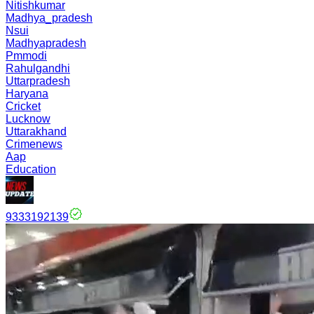
Nitishkumar
Madhya_pradesh
Nsui
Madhyapradesh
Pmmodi
Rahulgandhi
Uttarpradesh
Haryana
Cricket
Lucknow
Uttarakhand
Crimenews
Aap
Education
9333192139