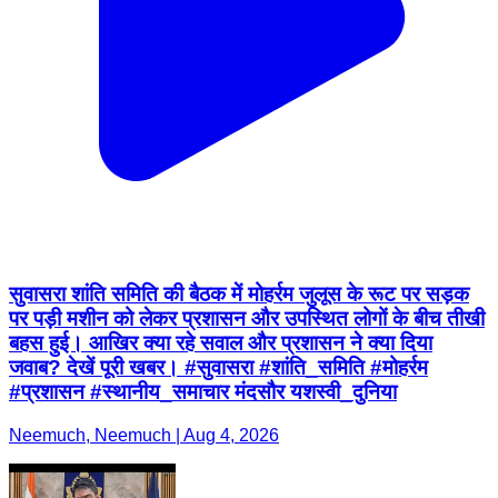
सुवासरा शांति समिति की बैठक में मोहर्रम जुलूस के रूट पर सड़क
पर पड़ी मशीन को लेकर प्रशासन और उपस्थित लोगों के बीच तीखी
बहस हुई। आखिर क्या रहे सवाल और प्रशासन ने क्या दिया
जवाब? देखें पूरी खबर। #सुवासरा #शांति_समिति #मोहर्रम
#प्रशासन #स्थानीय_समाचार मंदसौर यशस्वी_दुनिया
Neemuch, Neemuch | Aug 4, 2026