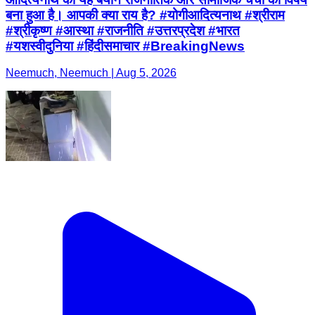
बना हुआ है। आपकी क्या राय है? #योगीआदित्यनाथ #श्रीराम
#श्रीकृष्ण #आस्था #राजनीति #उत्तरप्रदेश #भारत
#यशस्वीदुनिया #हिंदीसमाचार #BreakingNews
Neemuch, Neemuch | Aug 5, 2026