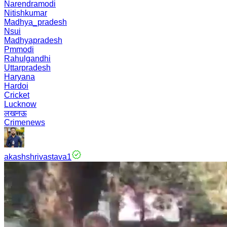
Narendramodi
Nitishkumar
Madhya_pradesh
Nsui
Madhyapradesh
Pmmodi
Rahulgandhi
Uttarpradesh
Haryana
Hardoi
Cricket
Lucknow
लखनऊ
Crimenews
akashshrivastava1