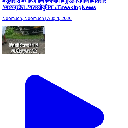
#सुवासरा #मोहर्रम #चक्काजाम #मुस्लिमसमाज #मंदसौर
#मध्यप्रदेश #यशस्वीदुनिया #BreakingNews
Neemuch, Neemuch | Aug 4, 2026