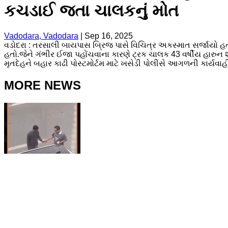
કચડાઈ જતા ચાલકનું મોત
Vadodara, Vadodara
|
Sep 16, 2025
વડોદરા : તરસાલી બાયપાસ બ્રિજ પાસે વિચિત્ર અકસ્માત સર્જાયો હ
હતો.જેને ગંભીર ઈજા પહોંચવાના કારણે ટ્રક ચાલક 43 વર્ષીય હારુન 
મૃતદેહને બહાર કાઢી પોસ્ટમોર્ટમ માટે ખસેડી પોલીસે આગળની કાર્યવા
MORE NEWS