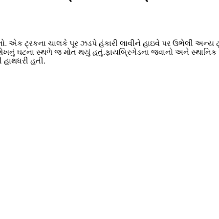
તો. એક ટ્રકના ચાલકે પૂર ઝડપે હંકારી લાવીને હાઇવે પર ઉભેલી અન્
શેખનું ઘટના સ્થળે જ મોત થયું હતું.ફાયબ્રિગેડના જવાનો અને સ્થાનિક
હી હાથધરી હતી.