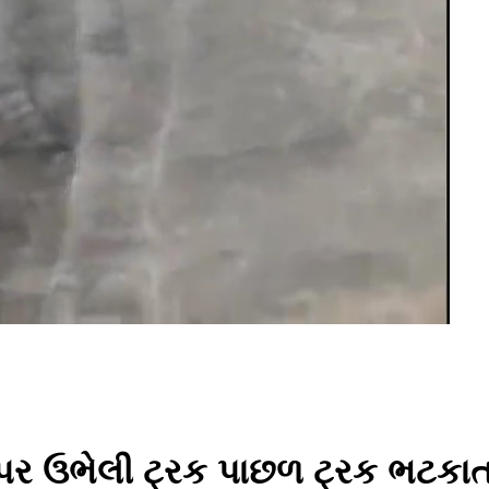
પર ઉભેલી ટ્રક પાછળ ટ્રક ભટકાતા