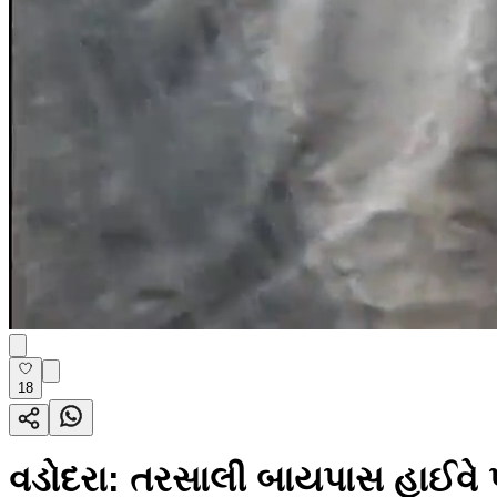
18
વડોદરા: તરસાલી બાયપાસ હાઈવે 