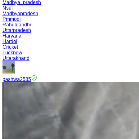
Madhya_pradesh
Nsui
Madhyapradesh
Pmmodi
Rahulgandhi
Uttarpradesh
Haryana
Hardoi
Cricket
Lucknow
Uttarakhand
pashwa2585