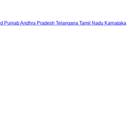
nd
Punjab
Andhra Pradesh
Telangana
Tamil Nadu
Karnataka