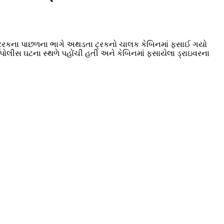
ય ટ્રકના પાછળના ભાગે અથડતા ટ્રકનો ચાલક કેબિનમાં ફસાઈ ગયો
 પોલીસ ઘટના સ્થળે પહોંચી હતી અને કેબિનમાં ફસાયેલા ડ્રાઇવરના