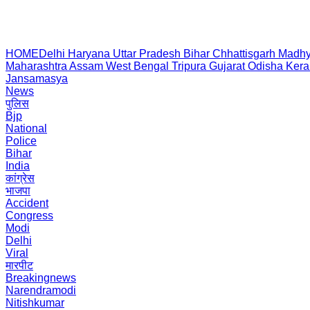
HOME
Delhi
Haryana
Uttar Pradesh
Bihar
Chhattisgarh
Madhy
Maharashtra
Assam
West Bengal
Tripura
Gujarat
Odisha
Kera
Jansamasya
News
पुलिस
Bjp
National
Police
Bihar
India
कांग्रेस
भाजपा
Accident
Congress
Modi
Delhi
Viral
मारपीट
Breakingnews
Narendramodi
Nitishkumar