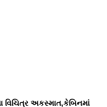
 વિચિત્ર અકસ્માત,કેબિનમાં