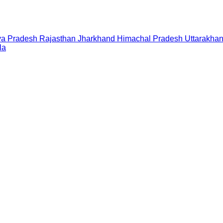
a Pradesh
Rajasthan
Jharkhand
Himachal Pradesh
Uttarakha
la