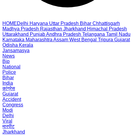
HOME
Delhi
Haryana
Uttar Pradesh
Bihar
Chhattisgarh
Madhya Pradesh
Rajasthan
Jharkhand
Himachal Pradesh
Uttarakhand
Punjab
Andhra Pradesh
Telangana
Tamil Nadu
Karnataka
Maharashtra
Assam
West Bengal
Tripura
Gujarat
Odisha
Kerala
Jansamasya
News
Bjp
National
Police
Bihar
India
कांग्रेस
Gujarat
Accident
Congress
Modi
Delhi
Viral
मारपीट
Jharkhand