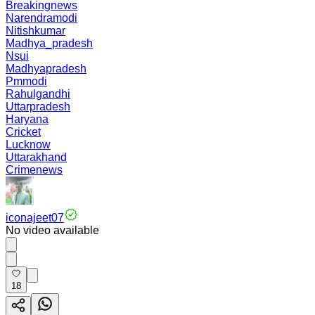
Breakingnews
Narendramodi
Nitishkumar
Madhya_pradesh
Nsui
Madhyapradesh
Pmmodi
Rahulgandhi
Uttarpradesh
Haryana
Cricket
Lucknow
Uttarakhand
Crimenews
iconajeet07
No video available
18