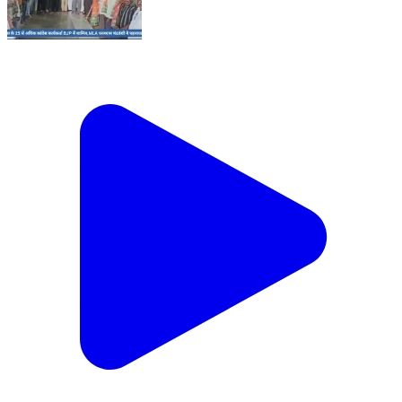
कालापीपल के निशाना गांव के 25 से अधिक कांग्रेस कार्यकर्ता
BJP में शामिल,MLA घनश्याम चंद्रवंशी ने पहनाया भाजपा का
दुपट्टा।