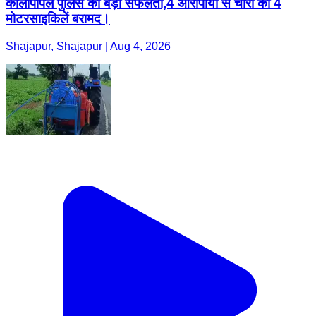
कालापीपल पुलिस की बड़ी सफलता,4 आरोपीयो से चोरी की 4
मोटरसाइकिलें बरामद।
Shajapur, Shajapur | Aug 4, 2026