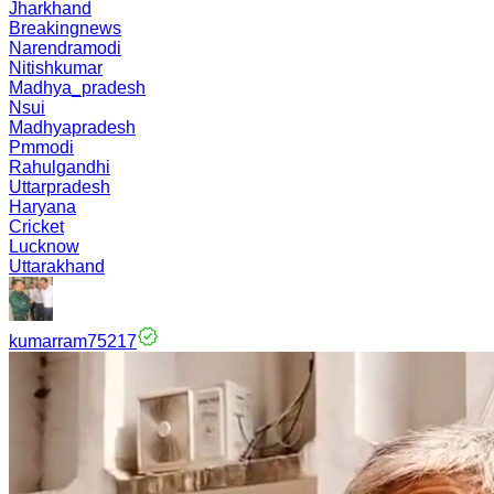
Jharkhand
Breakingnews
Narendramodi
Nitishkumar
Madhya_pradesh
Nsui
Madhyapradesh
Pmmodi
Rahulgandhi
Uttarpradesh
Haryana
Cricket
Lucknow
Uttarakhand
kumarram75217