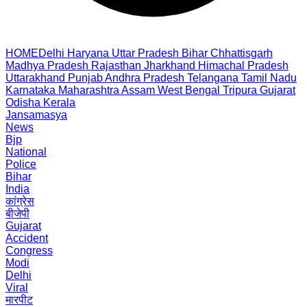
HOME
Delhi
Haryana
Uttar Pradesh
Bihar
Chhattisgarh
Madhya Pradesh
Rajasthan
Jharkhand
Himachal Pradesh
Uttarakhand
Punjab
Andhra Pradesh
Telangana
Tamil Nadu
Karnataka
Maharashtra
Assam
West Bengal
Tripura
Gujarat
Odisha
Kerala
Jansamasya
News
Bjp
National
Police
Bihar
India
कांग्रेस
बीजेपी
Gujarat
Accident
Congress
Modi
Delhi
Viral
मारपीट