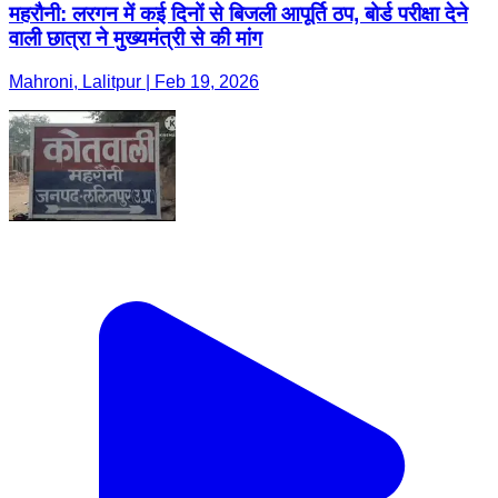
महरौनी: लरगन में कई दिनों से बिजली आपूर्ति ठप, बोर्ड परीक्षा देने
वाली छात्रा ने मुख्यमंत्री से की मांग
Mahroni, Lalitpur | Feb 19, 2026