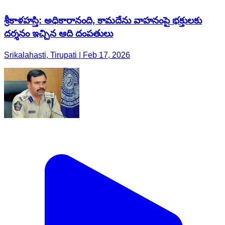
శ్రీకాళహస్తి: అధికారానంది, కామదేను వాహనంపై భక్తులకు
దర్శనం ఇచ్చిన ఆది దంపతులు
Srikalahasti, Tirupati | Feb 17, 2026