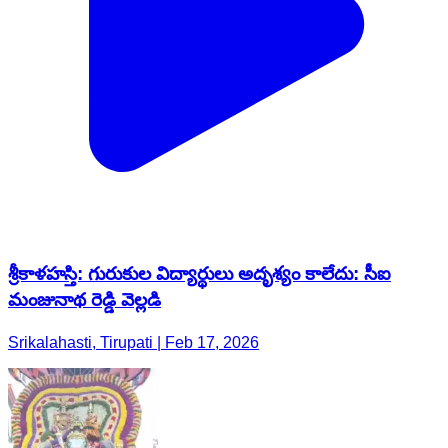
శ్రీకాళహస్తి: గురుకుల విద్యార్థులు అదృశ్యం కాలేదు: సీఐ
మంజునాథ రెడ్డి వెల్లడి
Srikalahasti, Tirupati | Feb 17, 2026