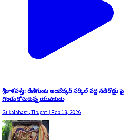
శ్రీకాళహస్తి: రేణిగుంట అంబేద్కర్ సర్కిల్ వద్ద నడిరోడ్డు పై
గొంతు కోసుకున్న యువకుడు
Srikalahasti, Tirupati | Feb 18, 2026