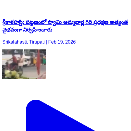
శ్రీకాళహస్తి: పట్టణంలో స్వామి అమ్మవార్ల గిరి ప్రదక్షణ అత్యంత
వైభవంగా నిర్వహించారు
Srikalahasti, Tirupati | Feb 19, 2026