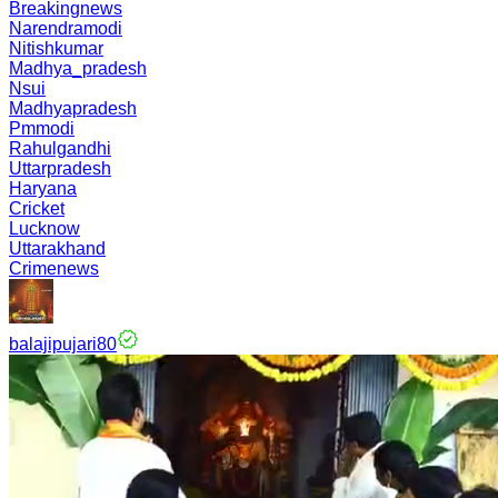
Breakingnews
Narendramodi
Nitishkumar
Madhya_pradesh
Nsui
Madhyapradesh
Pmmodi
Rahulgandhi
Uttarpradesh
Haryana
Cricket
Lucknow
Uttarakhand
Crimenews
balajipujari80