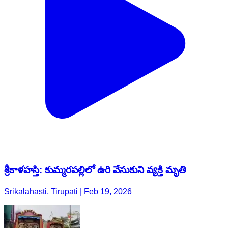
శ్రీకాళహస్తి: కుమ్మరపల్లిలో ఉరి వేసుకుని వ్యక్తి మృతి
Srikalahasti, Tirupati | Feb 19, 2026