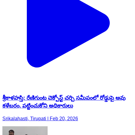
శ్రీకాళహస్తి: రేణిగుంట చెక్పోస్ట్ చర్చి సమీపంలో రోడ్డుపై ఆవు
కళేబరం, పట్టించుకోని అధికారులు
Srikalahasti, Tirupati | Feb 20, 2026