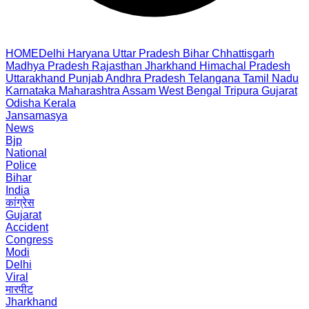
HOME
Delhi
Haryana
Uttar Pradesh
Bihar
Chhattisgarh
Madhya Pradesh
Rajasthan
Jharkhand
Himachal Pradesh
Uttarakhand
Punjab
Andhra Pradesh
Telangana
Tamil Nadu
Karnataka
Maharashtra
Assam
West Bengal
Tripura
Gujarat
Odisha
Kerala
Jansamasya
News
Bjp
National
Police
Bihar
India
कांग्रेस
Gujarat
Accident
Congress
Modi
Delhi
Viral
मारपीट
Jharkhand