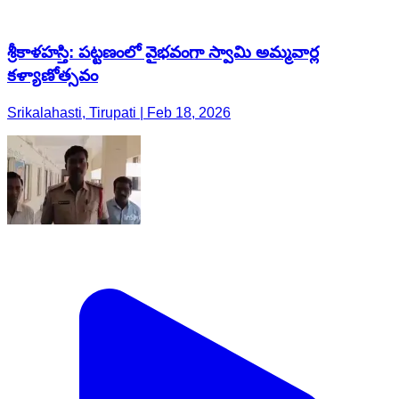
శ్రీకాళహస్తి: పట్టణంలో వైభవంగా స్వామి అమ్మవార్ల
కళ్యాణోత్సవం
Srikalahasti, Tirupati | Feb 18, 2026