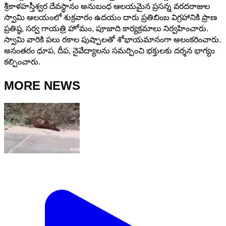
శ్రీకాళహస్తీశ్వర దేవస్థానం అనుబంధ ఆలయమైన ప్రసన్న వరదరాజుల
స్వామి ఆలయంలో శుక్రవారం ఉదయం దారు ప్రతిబింబ విగ్రహానికి ప్రాణ
ప్రతిష్ఠ, సర్వ గాయత్రి హోమం, పూజాది కార్యక్రమాలు నిర్వహించారు.
స్వామి వారికి పలు రకాల పుష్పాలతో శోభాయమానంగా అలంకరించారు.
అనంతరం ధూప, దీప, నైవేద్యాలను సమర్పించి భక్తులకు దర్శన భాగ్యం
కల్పించారు.
MORE NEWS