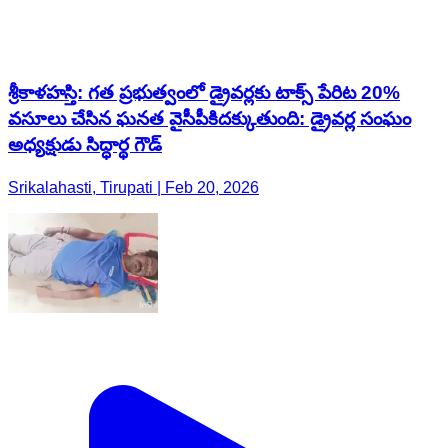
శ్రీకాళహస్తి: గత ప్రభుత్వంలో డ్రైవర్లకు టాక్స్ పేరిట 20%
వసూలు చేసిన ఘనత వైసీపీకిదక్కుతుంది: డ్రైవర్ల సంఘం
అధ్యక్షుడు సిద్ధార్థ గౌడ్
Srikalahasti, Tirupati | Feb 20, 2026