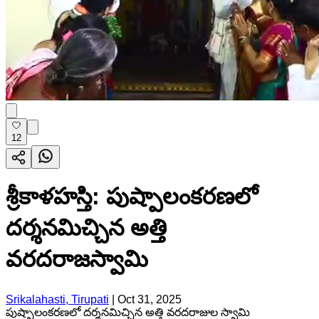
12
శ్రీకాళహస్తి: పుష్పాలంకరణలో
దర్శనమిచ్చిన అత్తి
వరదరాజస్వామి
Srikalahasti, Tirupati
|
Oct 31, 2025
పుష్పాలంకరణలో దర్శనమిచ్చిన అత్తి వరదరాజుల స్వామి