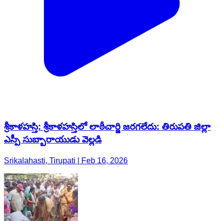
శ్రీకాళహస్తి: శ్రీకాళహస్తిలో లాఠీచార్జి జరగలేదు: తిరుపతి జిల్లా
ఎస్పీ సుబ్బారాయుడు వెల్లడి
Srikalahasti, Tirupati | Feb 16, 2026