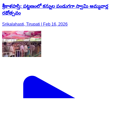
శ్రీకాళహస్తి: పట్టణంలో కన్నుల పండుగగా స్వామి అమ్మవార్ల
రథోత్సవం
Srikalahasti, Tirupati | Feb 16, 2026