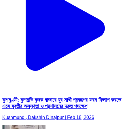
কুশমুণ্ডী: কুশমন্ডি কৃষক বাজারে যুব সাথী প্রকল্পের ফরম ফিলাপ করতে
এসে যুবতীর অসুস্থতা ও প্রশাসনের দ্রুত পদক্ষেপ
Kushmundi, Dakshin Dinajpur | Feb 18, 2026