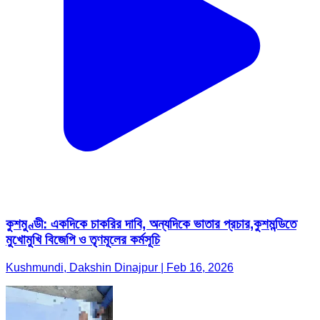
কুশমুণ্ডী: একদিকে চাকরির দাবি, অন্যদিকে ভাতার প্রচার,কুশমন্ডিতে
মুখোমুখি বিজেপি ও তৃণমূলের কর্মসূচি
Kushmundi, Dakshin Dinajpur | Feb 16, 2026