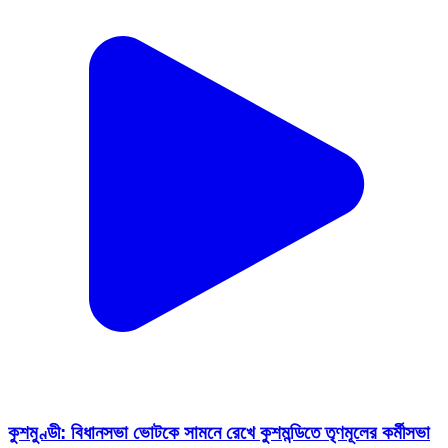
কুশমুণ্ডী: বিধানসভা ভোটকে সামনে রেখে কুশমন্ডিতে তৃণমূলের কর্মীসভা