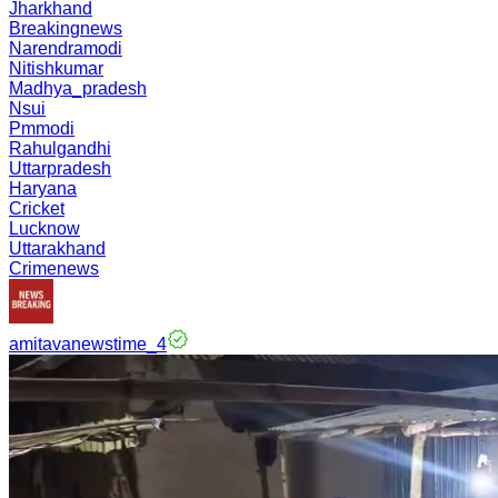
Jharkhand
Breakingnews
Narendramodi
Nitishkumar
Madhya_pradesh
Nsui
Pmmodi
Rahulgandhi
Uttarpradesh
Haryana
Cricket
Lucknow
Uttarakhand
Crimenews
amitavanewstime_4