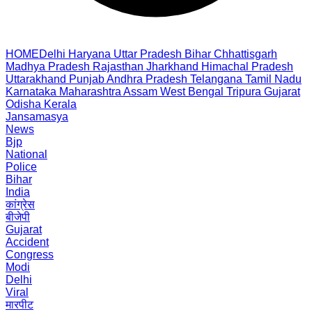
HOME
Delhi
Haryana
Uttar Pradesh
Bihar
Chhattisgarh
Madhya Pradesh
Rajasthan
Jharkhand
Himachal Pradesh
Uttarakhand
Punjab
Andhra Pradesh
Telangana
Tamil Nadu
Karnataka
Maharashtra
Assam
West Bengal
Tripura
Gujarat
Odisha
Kerala
Jansamasya
News
Bjp
National
Police
Bihar
India
कांग्रेस
बीजेपी
Gujarat
Accident
Congress
Modi
Delhi
Viral
मारपीट