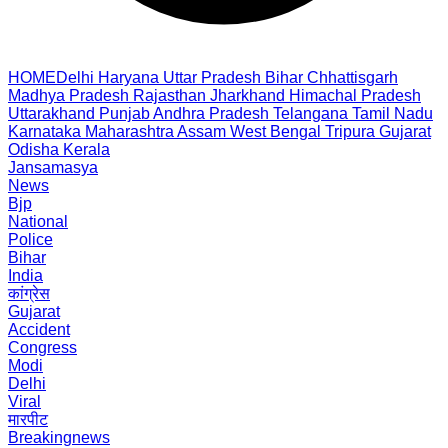
HOME
Delhi
Haryana
Uttar Pradesh
Bihar
Chhattisgarh
Madhya Pradesh
Rajasthan
Jharkhand
Himachal Pradesh
Uttarakhand
Punjab
Andhra Pradesh
Telangana
Tamil Nadu
Karnataka
Maharashtra
Assam
West Bengal
Tripura
Gujarat
Odisha
Kerala
Jansamasya
News
Bjp
National
Police
Bihar
India
कांग्रेस
Gujarat
Accident
Congress
Modi
Delhi
Viral
मारपीट
Breakingnews