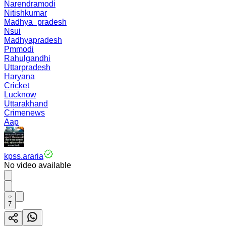
Narendramodi
Nitishkumar
Madhya_pradesh
Nsui
Madhyapradesh
Pmmodi
Rahulgandhi
Uttarpradesh
Haryana
Cricket
Lucknow
Uttarakhand
Crimenews
Aap
kpss.araria
No video available
7