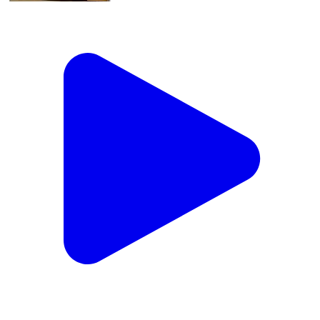
आर्य मिशन स्कूल में नए सत्र के लिए प्रवेश प्रक्रिया शुरू, संपर्क
करें - 9006400825
Forbesganj, Araria | Mar 12, 2026