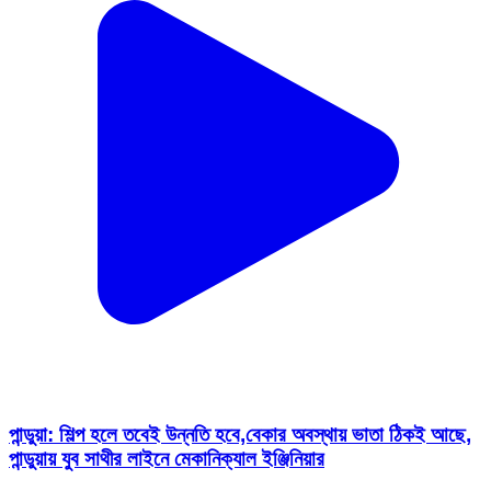
পান্ডুয়া: শিল্প হলে তবেই উন্নতি হবে,বেকার অবস্থায় ভাতা ঠিকই আছে,
পান্ডুয়ায় যুব সাথীর লাইনে মেকানিক্যাল ইঞ্জিনিয়ার