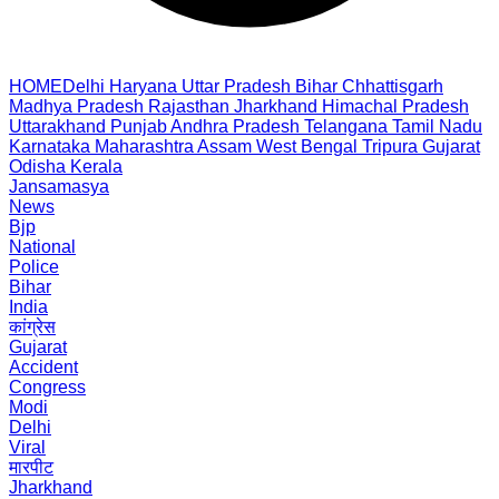
HOME
Delhi
Haryana
Uttar Pradesh
Bihar
Chhattisgarh
Madhya Pradesh
Rajasthan
Jharkhand
Himachal Pradesh
Uttarakhand
Punjab
Andhra Pradesh
Telangana
Tamil Nadu
Karnataka
Maharashtra
Assam
West Bengal
Tripura
Gujarat
Odisha
Kerala
Jansamasya
News
Bjp
National
Police
Bihar
India
कांग्रेस
Gujarat
Accident
Congress
Modi
Delhi
Viral
मारपीट
Jharkhand