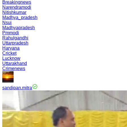
Breakingnews
Narendramodi
Nitishkumar
Madhya_pradesh
Nsui
Madhyapradesh
Pmmodi
Rahulgandhi
Uttarpradesh
Haryana
Cricket
Lucknow
Uttarakhand
Crimenews
sandipan.mitra