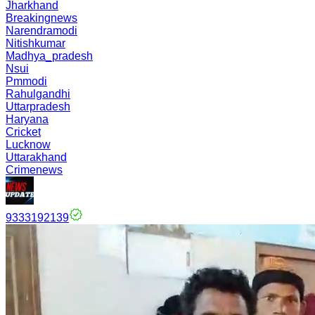
Jharkhand
Breakingnews
Narendramodi
Nitishkumar
Madhya_pradesh
Nsui
Pmmodi
Rahulgandhi
Uttarpradesh
Haryana
Cricket
Lucknow
Uttarakhand
Crimenews
9333192139