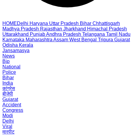
HOME
Delhi
Haryana
Uttar Pradesh
Bihar
Chhattisgarh
Madhya Pradesh
Rajasthan
Jharkhand
Himachal Pradesh
Uttarakhand
Punjab
Andhra Pradesh
Telangana
Tamil Nadu
Karnataka
Maharashtra
Assam
West Bengal
Tripura
Gujarat
Odisha
Kerala
Jansamasya
News
Bjp
National
Police
Bihar
India
कांग्रेस
बीजेपी
Gujarat
Accident
Congress
Modi
Delhi
Viral
मारपीट