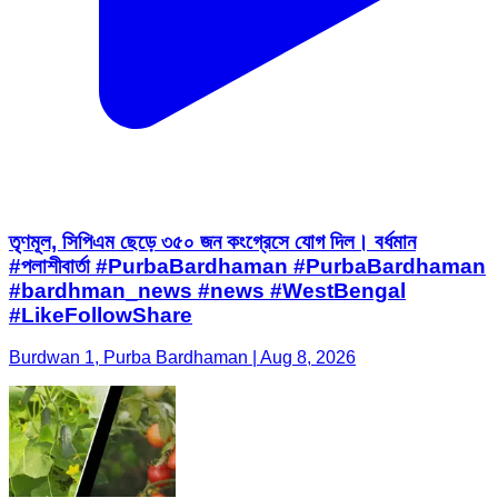
তৃণমূল, সিপিএম ছেড়ে ৩৫০ জন কংগ্রেসে যোগ দিল। বর্ধমান
#পলাশীবার্তা #PurbaBardhaman #PurbaBardhaman
#bardhman_news #news #WestBengal
#LikeFollowShare
Burdwan 1, Purba Bardhaman | Aug 8, 2026