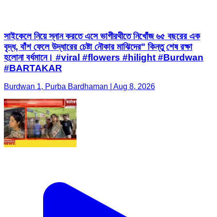
সাইকেলে নিয়ে স্নান করতে এসে ভাগীরথীতে নিখোঁজ ৬৫ বছরের এক
বৃদ্ধ, বাঁশ ফেলে উদ্ধারের চেষ্টা নৌকার মাঝিদের" কিন্তু শেষ রক্ষা
হলোনা বর্ধমানে। #viral #flowers #hilight #Burdwan
#BARTAKAR
Burdwan 1, Purba Bardhaman | Aug 8, 2026