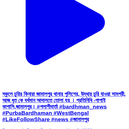
স্কুলে চুরির কিনারা জামালপুর থানার পুলিশের, উদ্ধার চুরি যাওয়া সামগ্রী,
আজ ধৃত কে বর্ধমান আদালতে তোলা হয় । প্রতিনিধি -পাপাই
কাপাসি,জামালপুর। #পলাশীবার্তা #bardhman_news
#PurbaBardhaman #WestBengal
#LikeFollowShare #news #জামালপুর