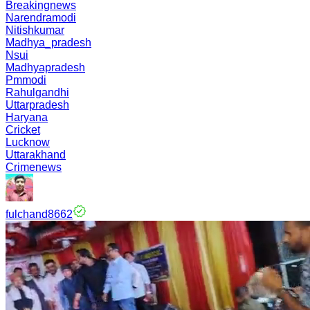
Breakingnews
Narendramodi
Nitishkumar
Madhya_pradesh
Nsui
Madhyapradesh
Pmmodi
Rahulgandhi
Uttarpradesh
Haryana
Cricket
Lucknow
Uttarakhand
Crimenews
fulchand8662