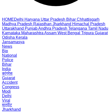
HOME
Delhi
Haryana
Uttar Pradesh
Bihar
Chhattisgarh
Madhya Pradesh
Rajasthan
Jharkhand
Himachal Pradesh
Uttarakhand
Punjab
Andhra Pradesh
Telangana
Tamil Nadu
Karnataka
Maharashtra
Assam
West Bengal
Tripura
Gujarat
Odisha
Kerala
Jansamasya
News
Bjp
National
Police
Bihar
India
कांग्रेस
Gujarat
Accident
Congress
Modi
Delhi
Viral
मारपीट
Jharkhand