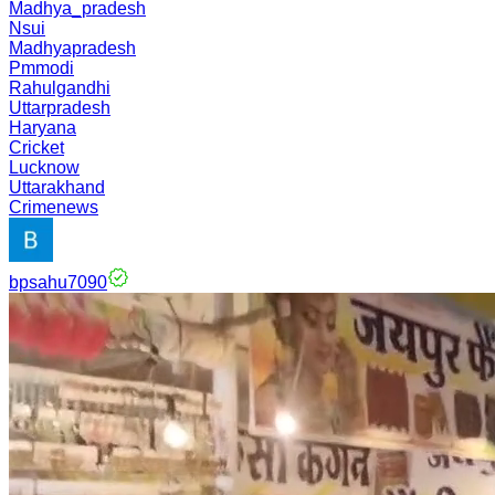
Madhya_pradesh
Nsui
Madhyapradesh
Pmmodi
Rahulgandhi
Uttarpradesh
Haryana
Cricket
Lucknow
Uttarakhand
Crimenews
bpsahu7090