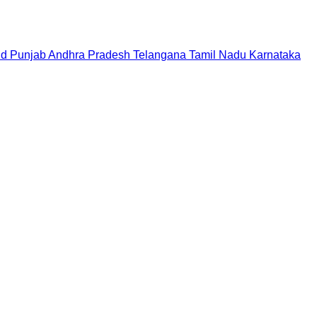
nd
Punjab
Andhra Pradesh
Telangana
Tamil Nadu
Karnataka