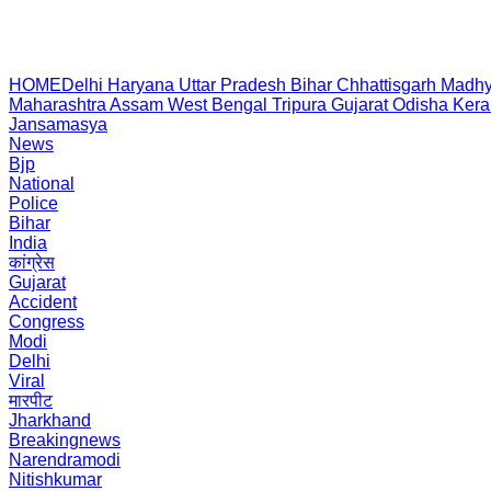
HOME
Delhi
Haryana
Uttar Pradesh
Bihar
Chhattisgarh
Madhy
Maharashtra
Assam
West Bengal
Tripura
Gujarat
Odisha
Kera
Jansamasya
News
Bjp
National
Police
Bihar
India
कांग्रेस
Gujarat
Accident
Congress
Modi
Delhi
Viral
मारपीट
Jharkhand
Breakingnews
Narendramodi
Nitishkumar