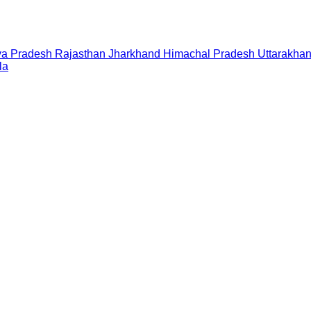
a Pradesh
Rajasthan
Jharkhand
Himachal Pradesh
Uttarakha
la