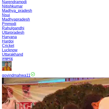
Narendramodi
Nitishkumar
Madhya_pradesh
Nsui
Madhyapradesh
Pmmodi
Rahulgandhi
Uttarpradesh
Haryana
Hardoi
Cricket
Lucknow
Uttarakhand
लखनऊ
govindmahwa11