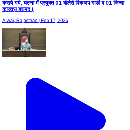
कराये गये, घटना में प्रयुक्त 01 बोलेरो पिकअप गाडी व 01 जिन्दा
कारतूस बरामद।
Alwar, Rajasthan | Feb 17, 2026