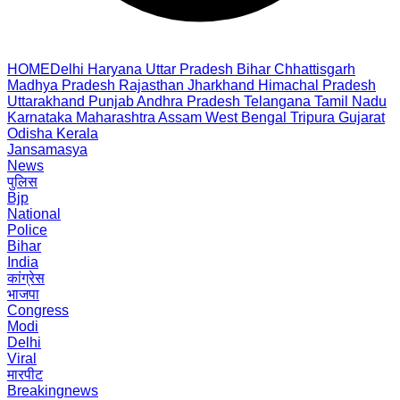
HOME
Delhi
Haryana
Uttar Pradesh
Bihar
Chhattisgarh
Madhya Pradesh
Rajasthan
Jharkhand
Himachal Pradesh
Uttarakhand
Punjab
Andhra Pradesh
Telangana
Tamil Nadu
Karnataka
Maharashtra
Assam
West Bengal
Tripura
Gujarat
Odisha
Kerala
Jansamasya
News
पुलिस
Bjp
National
Police
Bihar
India
कांग्रेस
भाजपा
Congress
Modi
Delhi
Viral
मारपीट
Breakingnews