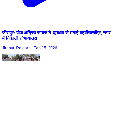
जीरापुर: पीपा क्षत्रिय समाज ने धूमधाम से मनाई महाशिवरात्रि, नगर
में निकाली शोभायात्रा
Jirapur, Rajgarh | Feb 15, 2026