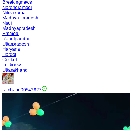
Breakingnews
Narendramodi
Nitishkumar
Madhya_pradesh
Nsui
Madhyapradesh
Pmmodi
Rahulgandhi
Uttarpradesh
Haryana
Hardoi
Cricket
Lucknow
Uttarakhand
rambabu00542827