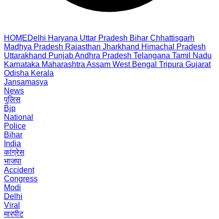
HOME
Delhi
Haryana
Uttar Pradesh
Bihar
Chhattisgarh
Madhya Pradesh
Rajasthan
Jharkhand
Himachal Pradesh
Uttarakhand
Punjab
Andhra Pradesh
Telangana
Tamil Nadu
Karnataka
Maharashtra
Assam
West Bengal
Tripura
Gujarat
Odisha
Kerala
Jansamasya
News
पुलिस
Bjp
National
Police
Bihar
India
कांग्रेस
भाजपा
Accident
Congress
Modi
Delhi
Viral
मारपीट